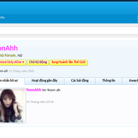
 đây
onAhh
Thủ Forum
, Nữ
ted Only Alive ♥
Chữ Ký Động
Tung Hoành Tân Thế Giới
on-ah
15 Tháng năm 2018
in nhắn hồ sơ
Hoạt động gần đây
Các bài đăng
Thông tin
Award
YoonAhh
Im Yoon-ah
15 Tháng năm 2018