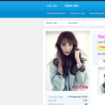
Diễn đàn
Thành viên
Notable Members
Đang truy cập
Hoạt động gần
Thành viên
YoonAhh
Yo
Cao 
♥ Wan
Im Yo
T
Tham gia ngày:
4 Tháng năm 2018
Bài viết:
472
Đã được thích:
88