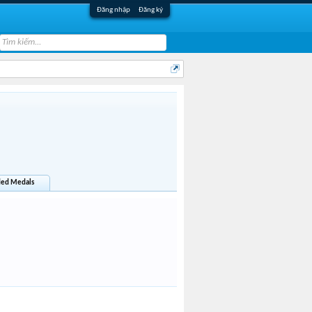
Đăng nhập
Đăng ký
ed Medals