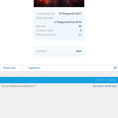
Hoạt động cuối:
19 Tháng một 2017
Tham gia ngày:
6 Tháng mười hai 2016
Bài viết:
30
Đã được thích:
0
Điểm thành tích:
62
Giới tính:
Nam
Thành viên
YugiohPro
Liên hệ
Trợ giúp
Forum software by XenForo™
Quy định và Nội quy
Địa điểm món ngon
Địa điểm nhà hàng
Quán cafe kem
Trung tâm mua sắm