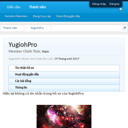
Đăng nhập
Đăng ký
Diễn đàn
Thành viên
Notable Members
Đang truy cập
Hoạt động gần đây
Thành viên
YugiohPro
YugiohPro
Member Chính Thức
, Nam
YugiohPro được nhìn thấy lần cuối:
19 Tháng một 2017
Tin nhắn hồ sơ
Hoạt động gần đây
Các bài đăng
Thông tin
Hiện tại không có tin nhắn trong hồ sơ của YugiohPro.