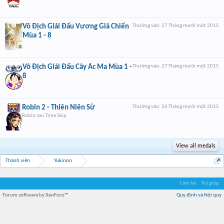
Vô Địch Giải Đấu Vương Giả Chiến
Thưởng vào:
27 Tháng mười một 2015
Mùa 1 - 8
Vô Địch Giải Đấu Cây Ác Ma Mùa 1 -
Thưởng vào:
27 Tháng mười một 2015
8
Robin 2 - Thiên Niên Sử
Thưởng vào:
26 Tháng mười một 2015
Robin sau Time Skip
View all medals
Thành viên
Yukinon
Liên hệ
Trợ giúp
Forum software by XenForo™
Quy định và Nội quy
Địa điểm món ngon
Địa điểm nhà hàng
Quán cafe kem
Trung tâm mua sắm