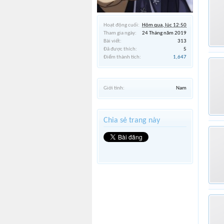
Hoạt động cuối:
Hôm qua, lúc 12:50
Tham gia ngày:
24 Tháng năm 2019
Bài viết:
313
Đã được thích:
5
Điểm thành tích:
1,647
Giới tính:
Nam
Chia sẻ trang này