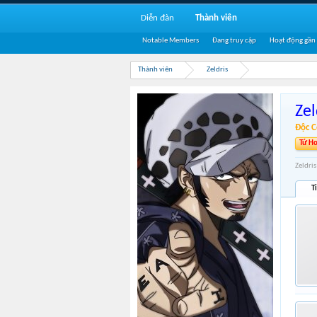
Diễn đàn
Thành viên
Notable Members
Đang truy cập
Hoạt động gần
Thành viên
Zeldris
Zel
Độc C
Tứ H
Zeldri
T