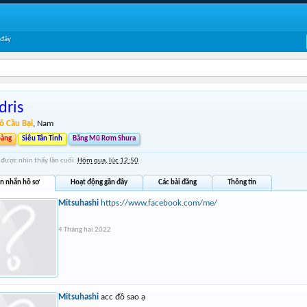
 đây
dris
ô Cầu Bại
, Nam
oàng
Siêu Tân Tinh
Băng Mũ Rơm Shura
s được nhìn thấy lần cuối:
Hôm qua, lúc 12:50
in nhắn hồ sơ
Hoạt động gần đây
Các bài đăng
Thông tin
Mitsuhashi
https://www.facebook.com/me/
4 Tháng hai 2022
Mitsuhashi
acc đồ sao ạ