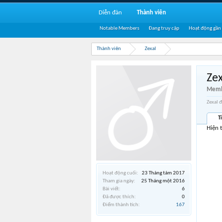
Diễn đàn
Thành viên
Notable Members
Đang truy cập
Hoạt động gần
Thành viên
Zexal
Zex
Memb
Zexal 
T
Hiện 
Hoạt động cuối:
23 Tháng tám 2017
Tham gia ngày:
25 Tháng một 2016
Bài viết:
6
Đã được thích:
0
Điểm thành tích:
167