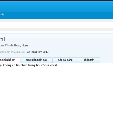
 đây
al
er Chính Thức
, Nam
được nhìn thấy lần cuối:
23 Tháng tám 2017
in nhắn hồ sơ
Hoạt động gần đây
Các bài đăng
Thông tin
tại không có tin nhắn trong hồ sơ của Zexal.