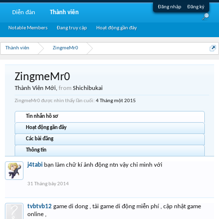
Đăng nhập
Đăng ký
Diễn đàn
Thành viên
Notable Members
Đang truy cập
Hoạt động gần đây
Thành viên
ZingmeMr0
ZingmeMr0
Thành Viên Mới
,
from
Shichibukai
ZingmeMr0 được nhìn thấy lần cuối:
4 Tháng một 2015
Tin nhắn hồ sơ
Hoạt động gần đây
Các bài đăng
Thông tin
j4tabi
bạn làm chữ kí ảnh động ntn vậy chỉ mình với
31 Tháng bảy 2014
tvbtvb12
game di dong , tải game di động miễn phí , cập nhật game
online ,