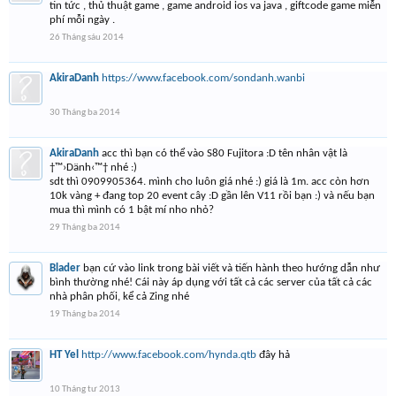
tin tức , thủ thuật game , game android ios va java , giftcode game miễn
phí mỗi ngày .
26 Tháng sáu 2014
AkiraDanh
https://www.facebook.com/sondanh.wanbi
30 Tháng ba 2014
AkiraDanh
acc thì bạn có thể vào S80 Fujitora :D tên nhân vật là
†™›Dänh‹™† nhé :)
sdt thì 0909905364. mình cho luôn giá nhé :) giá là 1m. acc còn hơn
10k vàng + đang top 20 event cây :D gần lên V11 rồi bạn :) và nếu bạn
mua thì mình có 1 bật mí nho nhỏ?
29 Tháng ba 2014
Blader
bạn cứ vào link trong bài viết và tiến hành theo hướng dẫn như
bình thường nhé! Cái này áp dụng với tất cả các server của tất cả các
nhà phân phối, kể cả Zing nhé
19 Tháng ba 2014
HT Yel
http://www.facebook.com/hynda.qtb
đây hả
10 Tháng tư 2013