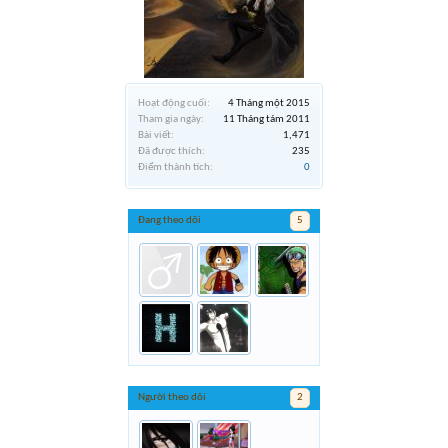
Hoạt động cuối:
4 Tháng một 2015
Tham gia ngày:
11 Tháng tám 2011
Bài viết:
1,471
Đã được thích:
235
Điểm thành tích:
0
Đang theo dõi
5
Người theo dõi
2