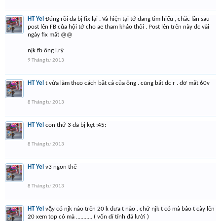
HT Yel
Đúng rồi đã bị fix lại . Và hiện tại tớ đang tìm hiểu , chắc lần sau
post lên FB của hội tớ cho ae tham khảo thôi . Post lên trên này đc vài
ngày fix mất @@
njk fb ông l.rỳ
9 Tháng tư 2013
HT Yel
t vừa làm theo cách bắt cá của ông . cũng bắt đc r . đỡ mất 60v
8 Tháng tư 2013
HT Yel
con thứ 3 đã bị kẹt :45:
8 Tháng tư 2013
HT Yel
v3 ngon thế
8 Tháng tư 2013
HT Yel
vậy có njk nào trên 20 k đưa t nào . chứ njk t có mà bảo t cày lên
20 xem top có mà ........... ( vốn dĩ tính đã lười )