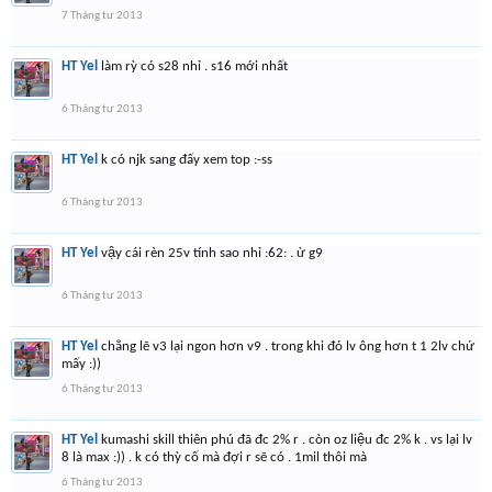
7 Tháng tư 2013
HT Yel
làm rỳ có s28 nhỉ . s16 mới nhất
6 Tháng tư 2013
HT Yel
k có njk sang đấy xem top :-ss
6 Tháng tư 2013
HT Yel
vậy cái rèn 25v tính sao nhỉ :62: . ừ g9
6 Tháng tư 2013
HT Yel
chẳng lẽ v3 lại ngon hơn v9 . trong khi đó lv ông hơn t 1 2lv chứ
mấy :))
6 Tháng tư 2013
HT Yel
kumashi skill thiên phú đã đc 2% r . còn oz liệu đc 2% k . vs lại lv
8 là max :)) . k có thỳ cố mà đợi r sẽ có . 1mil thôi mà
6 Tháng tư 2013