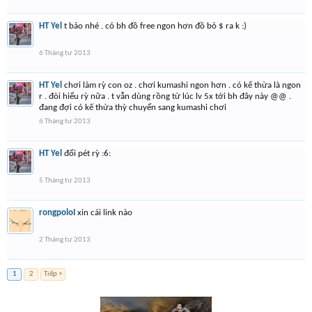
HT Yel
t bảo nhé . có bh đồ free ngon hơn đồ bỏ $ ra k :)
6 Tháng tư 2013
HT Yel
chơi làm rỳ con oz . chơi kumashi ngon hơn . có kế thừa là ngon
r . đòi hiểu rỳ nữa . t vẫn dùng rồng từ lúc lv 5x tới bh đây này @@ .
đang đợi có kế thừa thỳ chuyển sang kumashi chơi
6 Tháng tư 2013
HT Yel
đổi pét rỳ :6:
5 Tháng tư 2013
rongpoloI
xin cái link nào
2 Tháng tư 2013
1
2
Tiếp >