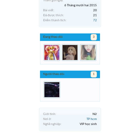
Tham gia ngày:
6 Tháng mười hai 2015
Bài viết:
20
Đã được thích:
21
Điểm thành tích:
72
Đang theo dõi
3
Người theo dõi
1
Giới tính:
Nữ
Nơi ở:
TP hcm
Nghề nghiệp:
VIP học sinh