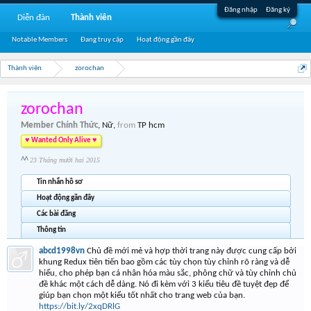
Đăng nhập
Đăng ký
Diễn đàn
Thành viên
Notable Members
Đang truy cập
Hoạt động gần đây
Thành viên
zorochan
zorochan
Member Chính Thức
, Nữ,
from
TP hcm
♥ Wanted Only Alive ♥
^^
23 Tháng mười hai 2015
Tin nhắn hồ sơ
Hoạt động gần đây
Các bài đăng
Thông tin
abcd1998vn
Chủ đề mới mẻ và hợp thời trang này được cung cấp bởi
khung Redux tiên tiến bao gồm các tùy chọn tùy chỉnh rõ ràng và dễ
hiểu, cho phép bạn cá nhân hóa màu sắc, phông chữ và tùy chỉnh chủ
đề khác một cách dễ dàng. Nó đi kèm với 3 kiểu tiêu đề tuyệt đẹp để
giúp bạn chọn một kiểu tốt nhất cho trang web của bạn.
https://bit.ly/2xqDRlG