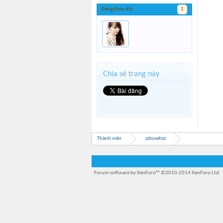
Đang theo dõi
1
Chia sẻ trang này
Thành viên
zzlovehzz
Forum software by XenForo™
©2010-2014 XenForo Ltd.