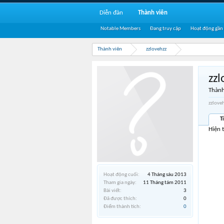
Diễn đàn
Thành viên
Notable Members
Đang truy cập
Hoạt động gần
Thành viên
zzlovehzz
zzl
Thành
zzlove
T
Hiện 
Hoạt động cuối:
4 Tháng sáu 2013
Tham gia ngày:
11 Tháng tám 2011
Bài viết:
3
Đã được thích:
0
Điểm thành tích:
0