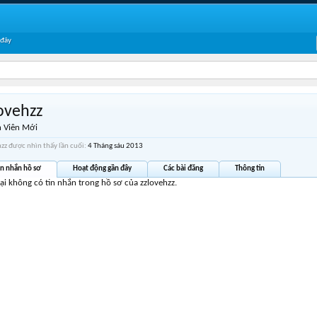
 đây
ovehzz
 Viên Mới
hzz được nhìn thấy lần cuối:
4 Tháng sáu 2013
in nhắn hồ sơ
Hoạt động gần đây
Các bài đăng
Thông tin
tại không có tin nhắn trong hồ sơ của zzlovehzz.