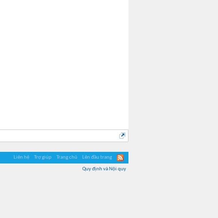
ChjpAngels
Liên hệ
Trợ giúp
Trang chủ
Lên đầu trang
Quy định và Nội quy