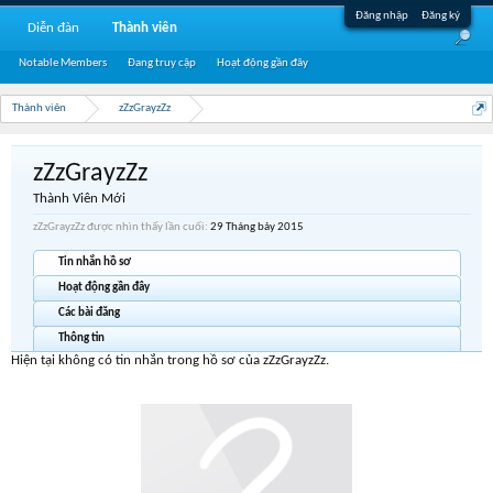
Đăng nhập
Đăng ký
Diễn đàn
Thành viên
Notable Members
Đang truy cập
Hoạt động gần đây
Thành viên
zZzGrayzZz
zZzGrayzZz
Thành Viên Mới
zZzGrayzZz được nhìn thấy lần cuối:
29 Tháng bảy 2015
Tin nhắn hồ sơ
Hoạt động gần đây
Các bài đăng
Thông tin
Hiện tại không có tin nhắn trong hồ sơ của zZzGrayzZz.