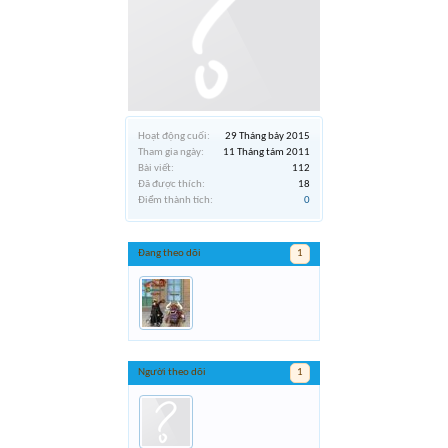
Hoạt động cuối:
29 Tháng bảy 2015
Tham gia ngày:
11 Tháng tám 2011
Bài viết:
112
Đã được thích:
18
Điểm thành tích:
0
Đang theo dõi
1
Người theo dõi
1