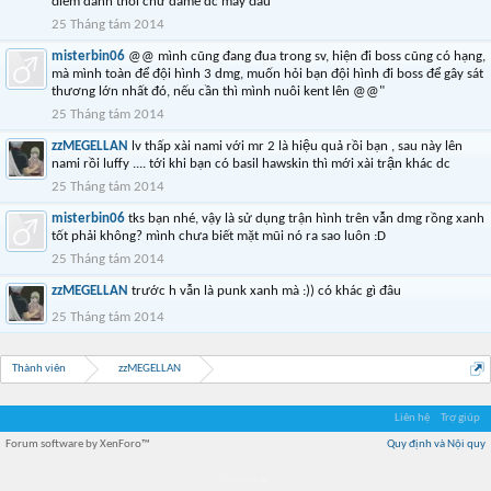
điểm danh thôi chứ dame dc mấy đâu
25 Tháng tám 2014
misterbin06
@@ mình cũng đang đua trong sv, hiện đi boss cũng có hạng,
mà mình toàn để đội hình 3 dmg, muốn hỏi bạn đội hình đi boss để gây sát
thương lớn nhất đó, nếu cần thì mình nuôi kent lên @@"
25 Tháng tám 2014
zzMEGELLAN
lv thấp xài nami với mr 2 là hiệu quả rồi bạn , sau này lên
nami rồi luffy .... tới khi bạn có basil hawskin thì mới xài trận khác dc
25 Tháng tám 2014
misterbin06
tks bạn nhé, vậy là sử dụng trận hình trên vẫn dmg rồng xanh
tốt phải không? mình chưa biết mặt mũi nó ra sao luôn :D
25 Tháng tám 2014
zzMEGELLAN
trước h vẫn là punk xanh mà :)) có khác gì đâu
25 Tháng tám 2014
Thành viên
zzMEGELLAN
Liên hệ
Trợ giúp
Forum software by XenForo™
Quy định và Nội quy
Địa điểm món ngon
Địa điểm nhà hàng
Quán cafe kem
Trung tâm mua sắm