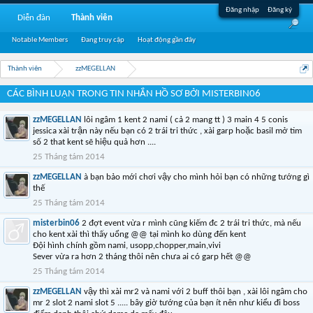
Đăng nhập
Đăng ký
Diễn đàn
Thành viên
Notable Members
Đang truy cập
Hoạt động gần đây
Thành viên
zzMEGELLAN
CÁC BÌNH LUẬN TRONG TIN NHẮN HỒ SƠ BỞI MISTERBIN06
zzMEGELLAN
lôi ngâm 1 kent 2 nami ( cả 2 mang tt ) 3 main 4 5 conis
jessica xài trận này nếu bạn có 2 trái tri thức , xài garp hoặc basil mở tim
số 2 that kent sẽ hiệu quả hơn ....
25 Tháng tám 2014
zzMEGELLAN
à bạn bảo mới chơi vậy cho mình hỏi bạn có những tướng gì
thế
25 Tháng tám 2014
misterbin06
2 đợt event vừa r mình cũng kiếm đc 2 trái tri thức, mà nếu
cho kent xài thì thấy uổng @@ tại mình ko dùng đến kent
Đội hình chính gồm nami, usopp,chopper,main,vivi
Sever vừa ra hơn 2 tháng thôi nên chưa ai có garp hết @@
25 Tháng tám 2014
zzMEGELLAN
vậy thì xài mr2 và nami với 2 buff thôi bạn , xài lôi ngâm cho
mr 2 slot 2 nami slot 5 ..... bây giờ tướng của bạn ít nên như kiểu đi boss