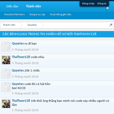
Đăng nhập
Đăng ký
Diễn đàn
Thành viên
Notable Members
Đang truy cập
Hoạt động gần đây
Thành viên
Quyetes
CÁC BÌNH LUẬN TRONG TIN NHẮN HỒ SƠ BỞI THATHUSV128
Quyetes
ns đi bạn
5 Tháng mười 2016
ThaThusv128
code nhiu
5 Tháng mười 2016
Quyetes
20k 1 chiếc
5 Tháng mười 2016
Quyetes
code thì có hải hồn
beri KCCĐ
5 Tháng mười 2016
ThaThusv128
10k thôi ông thằng bạn mình nói code này nhiều người có
lắm
5 Tháng mười 2016