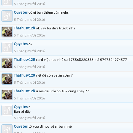
5 Tháng mười 2016
Quyetes
có gì bạn thông cảm nehs
5 Tháng mười 2016
ThaThusv128
ok vậy tôi đưa trước nhá
5 Tháng mười 2016
Quyetes
ok
5 Tháng mười 2016
ThaThusv128
card việt heo nhé seri 75868220358 mã 5797524974577
5 Tháng mười 2016
ThaThusv128
riết để còn về ăn cơm ?
5 Tháng mười 2016
ThaThusv128
ụ mẹ đâu rồi có 10k cũng chạy ??
5 Tháng mười 2016
Quyetes
r
Bạn ơi đây
5 Tháng mười 2016
Quyetes
tớ vừa đi học về sr bạn nhé