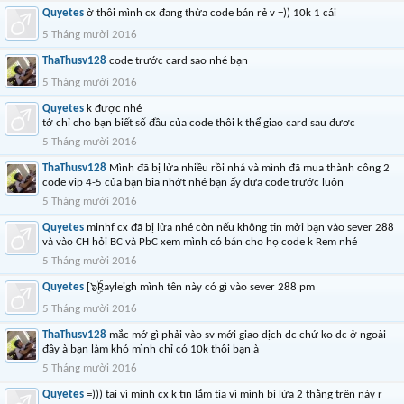
Quyetes
ờ thôi mình cx đang thừa code bán rẻ v =)) 10k 1 cái
5 Tháng mười 2016
ThaThusv128
code trước card sao nhé bạn
5 Tháng mười 2016
Quyetes
k được nhé
tớ chỉ cho bạn biết số đầu của code thôi k thể giao card sau đươc
5 Tháng mười 2016
ThaThusv128
Mình đã bị lừa nhiều rồi nhá và mình đã mua thành công 2
code vip 4-5 của bạn bia nhớt nhé bạn ấy đưa code trước luôn
5 Tháng mười 2016
Quyetes
minhf cx đã bị lừa nhé còn nếu không tin mời bạn vào sever 288
và vào CH hỏi BC và PbC xem mình có bán cho họ code k Rem nhé
5 Tháng mười 2016
Quyetes
[๖ۣۜRayleigh mình tên này có gì vào sever 288 pm
5 Tháng mười 2016
ThaThusv128
mắc mớ gì phải vào sv mới giao dịch dc chứ ko dc ở ngoài
đây à bạn làm khó mình chỉ có 10k thôi bạn à
5 Tháng mười 2016
Quyetes
=))) tại vì mình cx k tin lắm tịa vì mình bị lừa 2 thằng trên này r