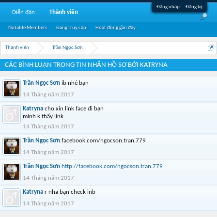
Đăng nhập
Đăng ký
Diễn đàn
Thành viên
Notable Members
Đang truy cập
Hoạt động gần đây
Thành viên
Trần Ngọc Sơn
CÁC BÌNH LUẬN TRONG TIN NHẮN HỒ SƠ BỞI KATRYNA
Trần Ngọc Sơn
ib nhé bạn
14 Tháng năm 2017
Katryna
cho xin link face đi bạn
mình k thấy link
14 Tháng năm 2017
Trần Ngọc Sơn
facebook.com/ngocson.tran.779
14 Tháng năm 2017
Trần Ngọc Sơn
http://facebook.com/ngocson.tran.779
14 Tháng năm 2017
Katryna
r nha bạn check inb
14 Tháng năm 2017