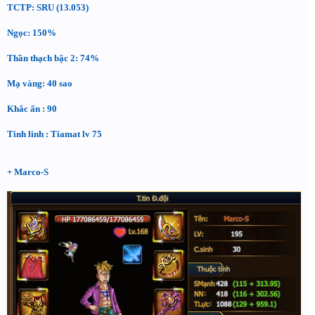
TCTP: SRU (13.053)
Ngọc: 150%
Thần thạch bậc 2: 74%
Mạ vàng: 40 sao
Khắc ấn : 90
Tinh linh : Tiamat lv 75
+ Marco-S