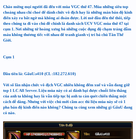
Chào mừng mọi người đã đến với mùa VGC thứ 47. Mùa những siêu top
choảng nhau chí choé để dành chức vô địch hay là những màn bán độ kinh
điển xảy ra bất ngờ mà không ai đoán được. Lời mở đầu đến thế thôi, tiếp
theo chúng ta đi vào chủ đề chính là danh sách UCV VGC mùa thứ 47 tại
cụm 1. Nơi những tứ hoàng xưng bá những cuộc đụng độ chạm tráng đẫm
máu không thương tiếc với nhau để tranh gianh vị trí bá chủ Tân Thế
Giới.
Cụm 1
Đầu tiên là: GấuU.s410 (CL :182.272.610)
Với số lần nhận chức vô địch VGC nhiều không đếm xuể và vẫn đang giữ
top 1 LC All Server. Liệu mùa này có ai đánh bại được chuỗi liên thắng
của anh ta không hay là vẫn tiếp tục bị anh ta càn quét chiến thắng một
cách dễ dàng. Nhưng với việc chủ mới cầm acc thì liệu mùa này sẽ có 1
pha bán độ kinh điển nào không? Chúng ta cùng xem những gì GấuU đang
có nào.