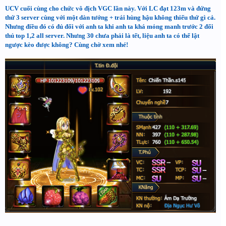
UCV cuối cùng cho chức vô địch VGC lần này. Với LC đạt 123m và đứng
thứ 3 server cùng với một dàn tướng + trái hùng hậu không thiếu thứ gì cả.
Nhưng điều đó có đủ đối với anh ta khi anh ta khá mỏng manh trước 2 đối
thủ top 1,2 all server. Nhưng 30 chưa phải là tết, liệu anh ta có thể lật
ngược kèo được không? Cùng chờ xem nhé!