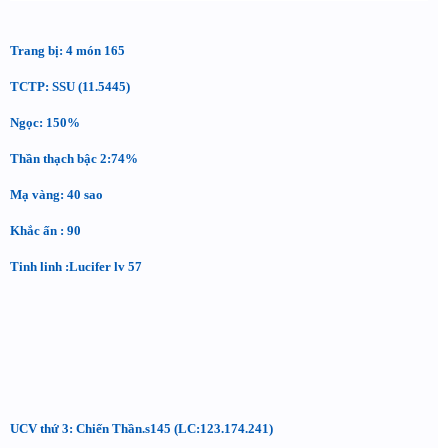
Trang bị: 4 món 165
TCTP: SSU (11.5445)
Ngọc: 150%
Thần thạch bậc 2:74%
Mạ vàng: 40 sao
Khắc ấn : 90
Tinh linh :Lucifer lv 57
UCV thứ 3: Chiến Thần.s145 (LC:123.174.241)