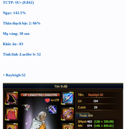
TCTP: SU+ (9.842)
Ngọc: 142.5%
Thần thạch bậc 2: 66%
Mạ vàng: 30 sao
Khắc ấn : 83
Tinh linh :Lucifer lv 52
+ Rayleigh-S2