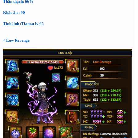
Thần thạch: 66%
Khắc ấn : 90
Tinh linh :Tiamat lv 65
+ Law Revenge