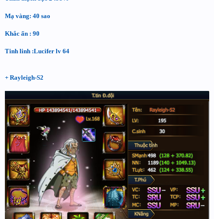
Mạ vàng: 40 sao
Khắc ấn : 90
Tinh linh :Lucifer lv 64
+ Rayleigh-S2