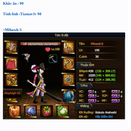
Khắc ấn : 90
Tinh linh :Tiamat lv 90
+Mihawk-S