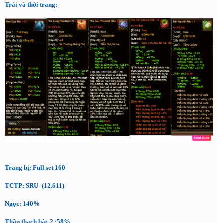
Trái và thời trang:
Trang bị: Full set 160
TCTP: SRU- (12.611)
Ngọc: 140%
Thần thạch bậc 2 :58%