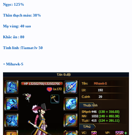
Ngọc: 125%
Thần thạch máu: 38%
Mạ vàng: 40 sao
Khắc ấn : 80
Tinh linh :Tiamat lv 50
+ Mihawk-S