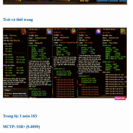
Trái và thời trang
Trang bị: 1 món 165
MCTP: SSR+ (9.4099)