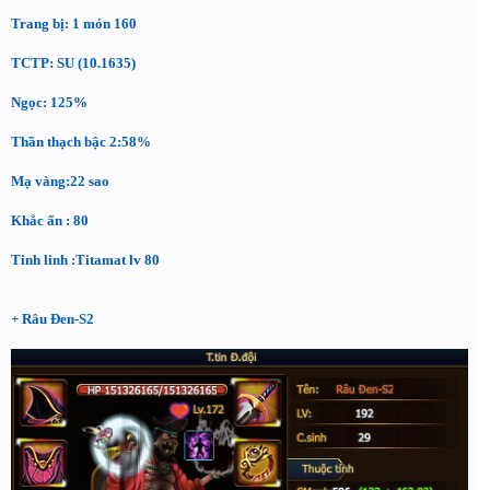
Trang bị: 1 món 160
TCTP: SU (10.1635)
Ngọc: 125%
Thần thạch bậc 2:58%
Mạ vàng:22 sao
Khắc ấn : 80
Tinh linh :Titamat lv 80
+ Râu Đen-S2