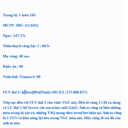
Trang bị: 1 món 165
MCTP: SRU- (12.645)
Ngọc: 147.5%
Thần thạch công bậc 2 : 66%
Mạ vàng: 40 sao
Khắc ấn : 90
Tinh linh :Tiamat lv 80
UCV thứ 2: ๖ۣۜMooღBéღYuiღ.s392 (CL:137.008.857)
Tiếp tục đến với UCV thứ 2 cho chức VGC này. Đến từ cùng 1 CH và đang
có LC thứ 2 All Server chỉ sau trùm cuối GấuU. Anh ta cũng sở hữu những
món trang bị xịn xò, những TAQ mang theo trend hot hiện tại. Anh ta cũng
là 1 UCV có khả năng lật kèo trong VGC mùa này. Hãy cùng đi soi đồ của
anh ta nào.