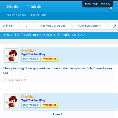
Đăng nhập
Đăng ký
Diễn đàn
Thành viên
Tìm kiếm diễn đàn
Recent Posts
Diễn đàn
...
Các Mùa Giải Đã Qua
Vương Giả Chiến 47
ỨNG CỬ VIÊN VÔ ĐỊCH VƯƠNG GIẢ CHIẾN MÙA 47
OreYahari
Tuyệt Thế Anh Hùng
Staff Member
Moderator
Chúng ta cùng điểm qua mặt các a tài có thể lên ngôi vô địch ở mùa 47 này
nào
24 Tháng mười 2020
OreYahari
Tuyệt Thế Anh Hùng
Staff Member
Moderator
Cụm 1