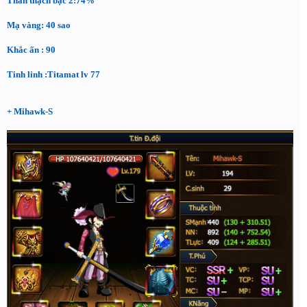
Thần thạch bậc 2:74%
Mạ vàng: 40 sao
Khắc ấn : 90
Tinh linh :Titamat lv 77
+ Mihawk-S