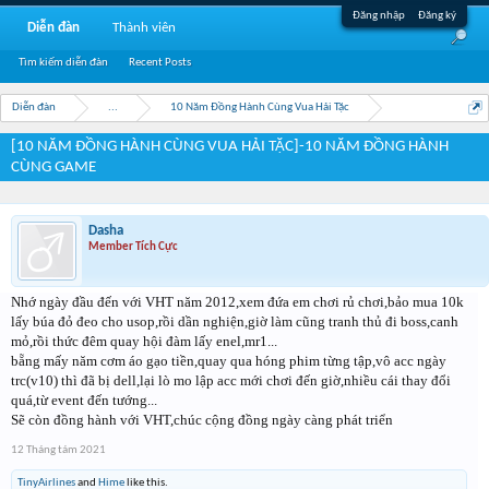
Đăng nhập
Đăng ký
Diễn đàn
Thành viên
Tìm kiếm diễn đàn
Recent Posts
Diễn đàn
...
10 Năm Đồng Hành Cùng Vua Hải Tặc
[10 NĂM ĐỒNG HÀNH CÙNG VUA HẢI TẶC]-10 NĂM ĐỒNG HÀNH
CÙNG GAME
Dasha
Member Tích Cực
Nhớ ngày đầu đến với VHT năm 2012,xem đứa em chơi rủ chơi,bảo mua 10k
lấy búa đỏ đeo cho usop,rồi dần nghiện,giờ làm cũng tranh thủ đi boss,canh
mỏ,rồi thức đêm quay hội đàm lấy enel,mr1...
bẵng mấy năm cơm áo gạo tiền,quay qua hóng phim từng tập,vô acc ngày
trc(v10) thì đã bị dell,lại lò mo lập acc mới chơi đến giờ,nhiều cái thay đổi
quá,từ event đến tướng...
Sẽ còn đồng hành với VHT,chúc cộng đồng ngày càng phát triển
12 Tháng tám 2021
TinyAirlines
and
Hime
like this.