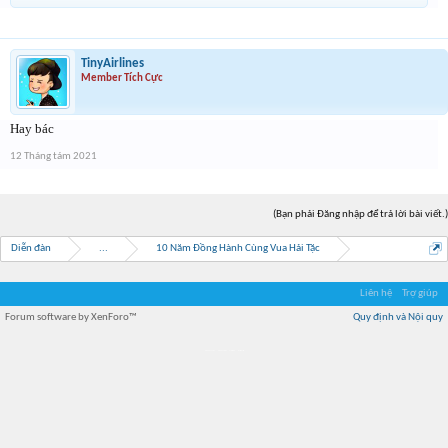
TinyAirlines
Member Tích Cực
Hay bác
12 Tháng tám 2021
(Bạn phải Đăng nhập để trả lời bài viết.)
Diễn đàn
...
10 Năm Đồng Hành Cùng Vua Hải Tặc
Liên hệ
Trợ giúp
Forum software by XenForo™
Quy định và Nội quy
Địa điểm món ngon
Địa điểm nhà hàng
Quán cafe kem
Trung tâm mua sắm