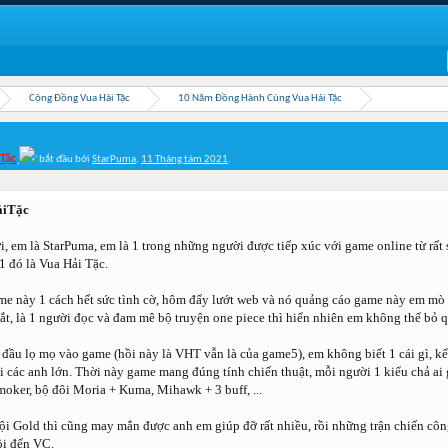
Cộng Đồng Vua Hải Tặc
10 Năm Đồng Hành Cùng Vua Hải Tặc
Tặc
' bắt đầu bởi
StarPuma
,
11 Tháng tám 2021
.
iTặc
, em là StarPuma, em là 1 trong những người được tiếp xúc với game online từ rất
 1 đó là Vua Hải Tặc.
me này 1 cách hết sức tình cờ, hôm đấy lướt web và nó quảng cáo game này em mò 
ắt, là 1 người đọc và đam mê bộ truyện one piece thì hiển nhiên em không thể bỏ 
đầu lọ mọ vào game (hồi này là VHT vẫn là của game5), em không biết 1 cái gì, 
i các anh lớn. Thời này game mang đúng tính chiến thuật, mỗi người 1 kiểu chả ai g
oker, bộ đôi Moria + Kuma, Mihawk + 3 buff, ...
i Gold thì cũng may mắn được anh em giúp đỡ rất nhiều, rồi những trận chiến công
ồi đến VC.