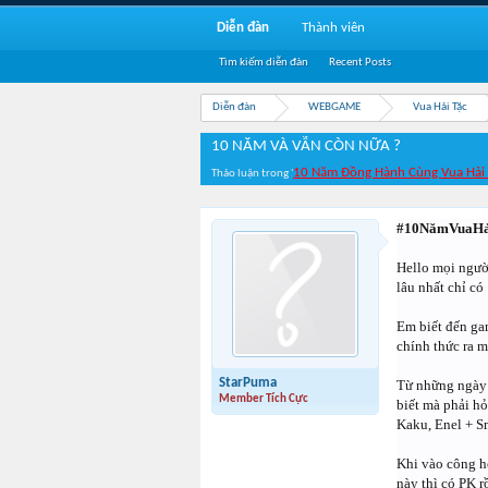
Diễn đàn
Thành viên
Tìm kiếm diễn đàn
Recent Posts
Diễn đàn
WEBGAME
Vua Hải Tặc
10 NĂM VÀ VẪN CÒN NỮA ?
10 Năm Đồng Hành Cùng Vua Hải 
Thảo luận trong '
#10NămVuaHả
Hello mọi người
lâu nhất chỉ có
Em biết đến ga
chính thức ra m
StarPuma
Từ những ngày 
Member Tích Cực
biết mà phải hỏ
Kaku, Enel + Sm
Khi vào công hộ
này thì có PK r