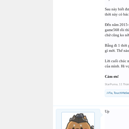
Sau này biết đư
thời này có bá
Đến năm 2015-2
game568 rồi thì
chứ cũng ko nỡ
Bẵng đi 1 thời
gì mới. Thế nà
Lời cuối chúc 
của mình. Hi v
Cảm ơn!
StarPuma
,
11 Thá
J-Fla
,
TouchMeSe
Up