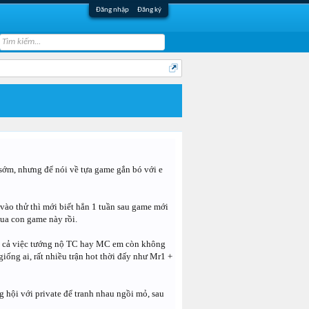
Đăng nhập
Đăng ký
 sớm, nhưng để nói về tựa game gắn bó với e
vào thử thì mới biết hẳn 1 tuần sau game mới
qua con game này rồi.
kể cả việc tướng nộ TC hay MC em còn không
iống ai, rất nhiều trận hot thời đấy như Mr1 +
 hội với private để tranh nhau ngồi mỏ, sau