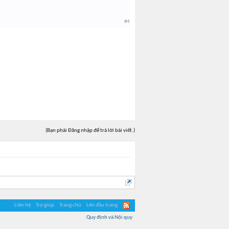
#4
(Bạn phải Đăng nhập để trả lời bài viết.)
Liên hệ
Trợ giúp
Trang chủ
Lên đầu trang
Quy định và Nội quy