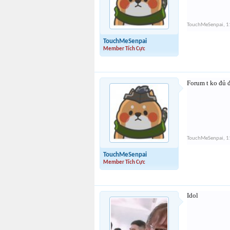
TouchMeSenpai
,
1
TouchMeSenpai
Member Tích Cực
Forum t ko đủ đ
TouchMeSenpai
,
1
TouchMeSenpai
Member Tích Cực
Idol