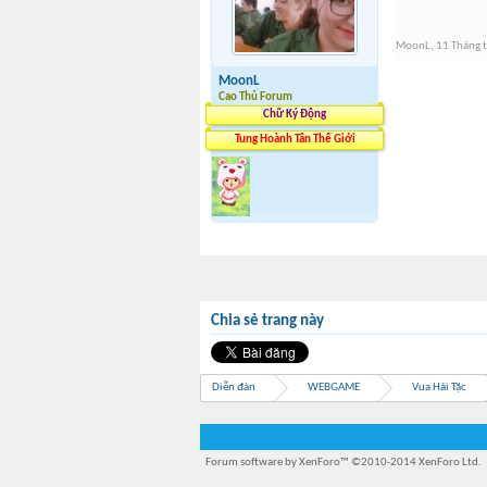
MoonL
,
11 Tháng 
MoonL
Cao Thủ Forum
Chữ Ký Động
Tung Hoành Tân Thế Giới
Chia sẻ trang này
Diễn đàn
WEBGAME
Vua Hải Tặc
Forum software by XenForo™
©2010-2014 XenForo Ltd.