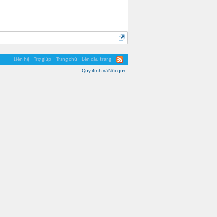
Liên hệ
Trợ giúp
Trang chủ
Lên đầu trang
Quy định và Nội quy