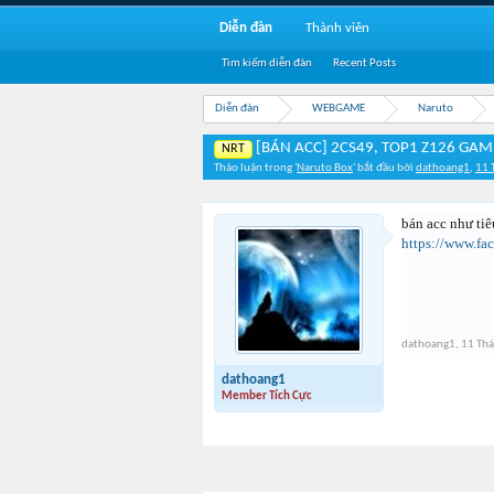
Diễn đàn
Thành viên
Tìm kiếm diễn đàn
Recent Posts
Diễn đàn
WEBGAME
Naruto
[BÁN ACC] 2CS49, TOP1 Z126 GAME
NRT
Thảo luận trong '
Naruto Box
' bắt đầu bởi
dathoang1
,
11 
bán acc như tiê
https://www.f
dathoang1
,
11 Thá
dathoang1
Member Tích Cực