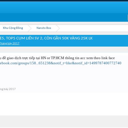
Khu Cộng Đồng
Naruto Box
5, TOP5 CỤM LIÊN SV 2, CÒN GẦN 50K VÀNG 25K LK
Tháng bảy 2017
.
u đề giao dịch trực tiếp tại HN or TP.HCM thông tin acc xem theo link face
acebook.com/groups/158...651238&notif_t=like&notif_id=1499787400772740
ng bảy 2017