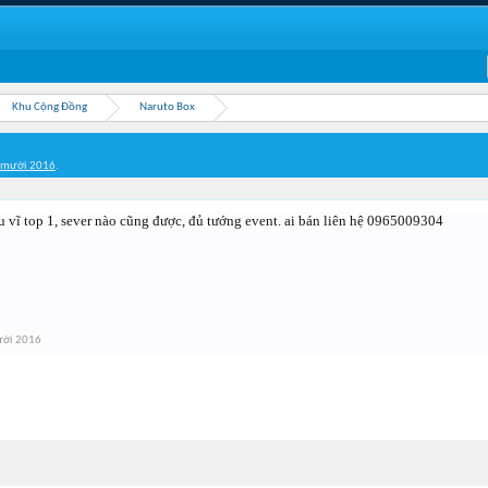
Khu Cộng Đồng
Naruto Box
 mười 2016
.
 vĩ top 1, sever nào cũng được, đủ tướng event. ai bán liên hệ 0965009304
ười 2016