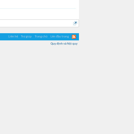
Liên hệ
Trợ giúp
Trang chủ
Lên đầu trang
Quy định và Nội quy