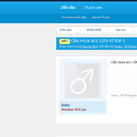
Diễn đàn
Thành viên
Tìm kiếm diễn đàn
Recent Posts
Diễn đàn
WEBGAME
Naruto
CẦN MUA ACC CỬU VĨ TOP 1
NRT
Thảo luận trong '
Naruto Box
' bắt đầu bởi
kubo
,
30 Tháng
cần mua acc cửu
kubo
,
30 Tháng m
kubo
Member Tích Cực