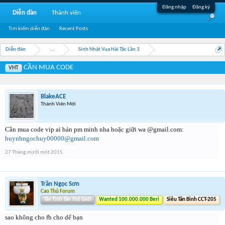
Đăng nhập
Đăng ký
Diễn đàn
Thành viên
Tìm kiếm diễn đàn
Recent Posts
Diễn đàn
...
Sinh Nhật Vua Hải Tặc Lần 3
CẦN MUA CODE
VHT
BlakeACE
Thành Viên Mới
Cần mua code vip ai bán pm minh nha hoặc giữi wa @gmail.com:
huynhngochuy00000@gmail.com
27 Tháng mười một 2015
Trần Ngọc Sơn
Cao Thủ Forum
Tân Tinh Tân Thế Giới
Wanted 100.000.000 Beri
Siêu Tân Binh CCT-205
sao không cho fb cho dể bạn