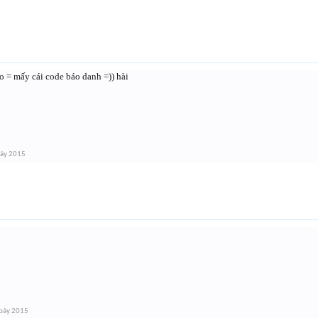
o = mấy cái code báo danh =)) hài
bảy 2015
bảy 2015