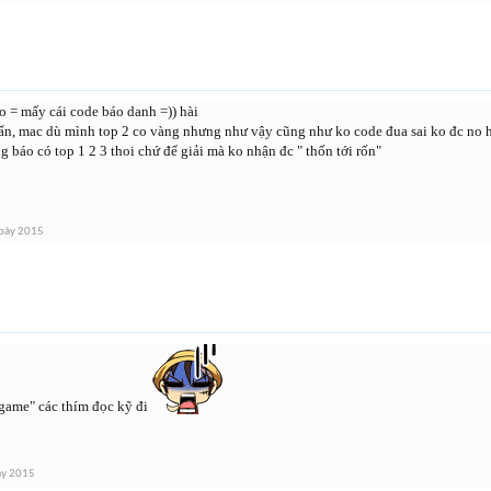
o = mấy cái code báo danh =)) hài
uẩn, mac dù mình top 2 co vàng nhưng như vậy cũng như ko code đua sai ko đc no h
ng báo có top 1 2 3 thoi chứ để giải mà ko nhận đc " thốn tới rốn"
bảy 2015
game" các thím đọc kỹ đi
ảy 2015