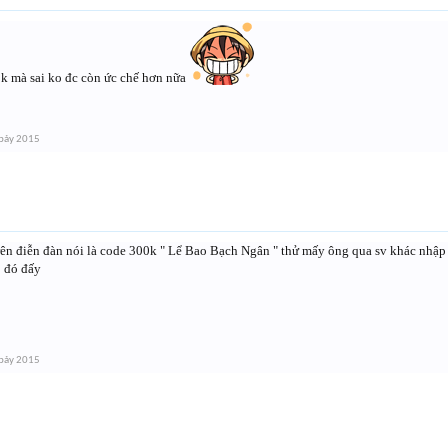
0k mà sai ko đc còn ức chế hơn nữa
bảy 2015
rên điễn đàn nói là code 300k " Lể Bao Bạch Ngân " thử mấy ông qua sv khác nhập 
 đó đấy
bảy 2015