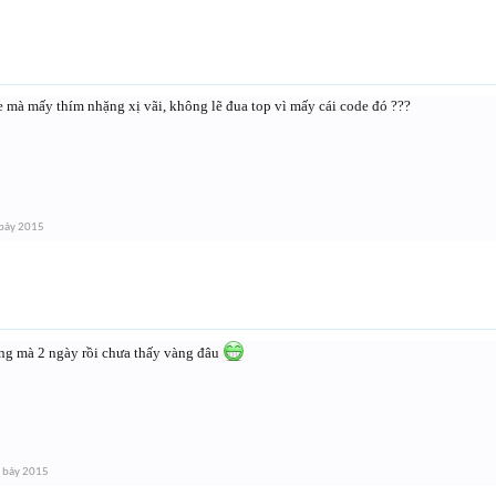
e mà mấy thím nhặng xị vãi, không lẽ đua top vì mấy cái code đó ???
bảy 2015
àng mà 2 ngày rồi chưa thấy vàng đâu
 bảy 2015