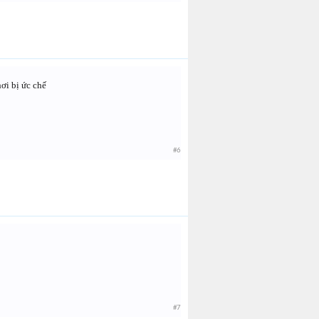
ơi bị ức chế
#6
#7