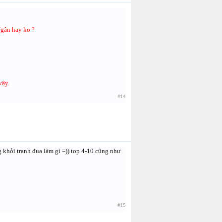
Ngân hay ko ?
vậy.
#14
ng khỏi tranh đua làm gì =)) top 4-10 cũng như
#15