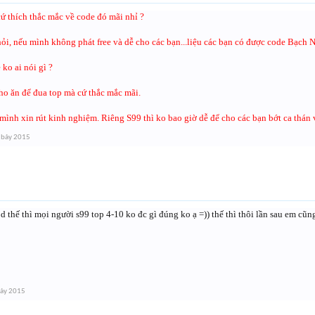
ứ thích thắc mắc về code đó mãi nhỉ ?
ỏi, nếu mình không phát free và dễ cho các bạn...liệu các bạn có được code Bạch 
 ko ai nói gì ?
ho ăn để đua top mà cứ thắc mắc mãi.
 mình xin rút kinh nghiệm. Riêng S99 thì ko bao giờ dễ để cho các bạn bớt ca thán 
 bảy 2015
 thế thì mọi người s99 top 4-10 ko đc gì đúng ko ạ =)) thế thì thôi lần sau em cũ
bảy 2015