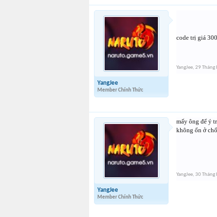
code trị giá 30
YangJee
,
29 Tháng 
YangJee
Member Chính Thức
mấy ông để ý t
không ổn ở chổ
YangJee
,
30 Tháng 
YangJee
Member Chính Thức