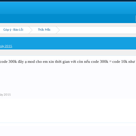
Góp ý - Báo Lỗi
Thắc Mắc
bảy 2015
.
 code 300k đây ạ mod cho em xin thời gian với còn nếu code 300k = code 10k như
bảy 2015