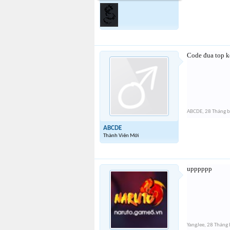
Code đua top k
ABCDE
,
28 Tháng 
ABCDE
Thành Viên Mới
upppppp
YangJee
,
28 Tháng 