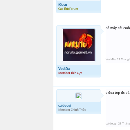
iGosu
Cao Thủ Forum
có mấy cái cod
VockDa
,
29 Tháng 
VockDa
Member Tích Cực
e đua top đc v
caideogi
Member Chính Thức
caideogi
,
29 Tháng