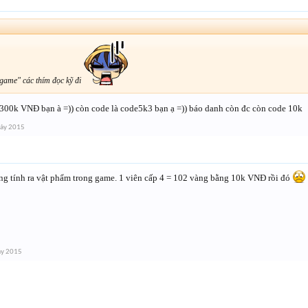
game" các thím đọc kỹ đi
á 300k VNĐ bạn à =)) còn code là code5k3 bạn ạ =)) báo danh còn đc còn code 10k
bảy 2015
 tính ra vật phẩm trong game. 1 viên cấp 4 = 102 vàng bằng 10k VNĐ rồi đó
ảy 2015