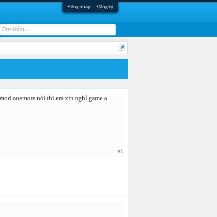
Đăng nhập
Đăng ký
 mod onemore nói thì em xin nghỉ game ạ
#1