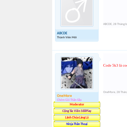
ABCDE
,
28 Tháng 
ABCDE
Thành Viên Mới
Code 5k3 là co
OneMore
,
28 Thán
OneMore
Chém Gió Thần Sầu
Moderator
Cộng Tác Viên 568Play
Lãnh Chúa Làng Lá
Ninja Thần Thoại