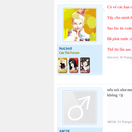
Có vẻ các bạn c
Vậy cho mình h
Sao lúc ăn code
Đã phát trước c
NoLimit
Thế thì lần sau
Cao Thủ Forum
NoLimit
,
30 Tháng
nếu nói như mod
không =))
ABCDE
,
31 Tháng 
ABCDE