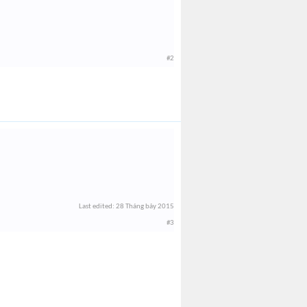
#2
Last edited:
28 Tháng bảy 2015
#3