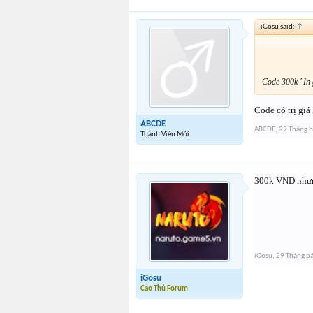
iGosu said:
↑
Code 300k "In 
Code có trị gi
ABCDE
ABCDE
,
29 Tháng 
Thành Viên Mới
300k VND nhưng
iGosu
,
29 Tháng b
iGosu
Cao Thủ Forum