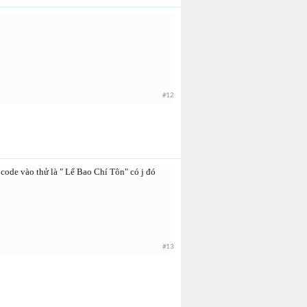
#12
code vào thử là " Lể Bao Chí Tôn" có j đó
#13