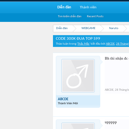
Diễn đàn
Thành viên
Tìm kiếm diễn đàn
Recent Posts
Diễn đàn
WEBGAME
Naruto
CODE 300K ĐUA TOP S99
Thảo luận trong '
Thắc Mắc
' bắt đầu bởi
ABCDE
,
28 Tháng 
Bh thì nhận đc
ABCDE
,
28 Tháng 
ABCDE
Thành Viên Mới
uppppp