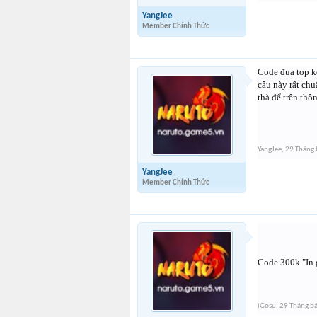
YangJee
Member Chính Thức
Code đua top k
câu này rất ch
thà để trên thô
YangJee
,
29 Tháng 
YangJee
Member Chính Thức
Code 300k "In 
iGosu
,
29 Tháng b