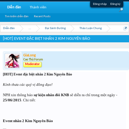
Đăng nhập
Đăng ký
Diễn đàn
Thành viên
Tìm kiếm diễn đàn
Recent Posts
Diễn đàn
...
Đại Sảnh Đường
Thảo Luận Chung
[HOT] EVENT ĐẶC BIỆT NHÂN 2 KIM NGUYÊN BẢO
GiaLong
Cao Thủ Forum
Moderator
[HOT] Event đặc biệt nhân 2 Kim Nguyên Bảo
Kính thưa các quý vị đồng đạo!
NPH xin thông báo
sự kiện nhân đôi KNB
sẽ diễn ra chỉ trong một ngày -
25/06/2015
. Chi tiết:
Event nhân 2 Kim Nguyên Bảo