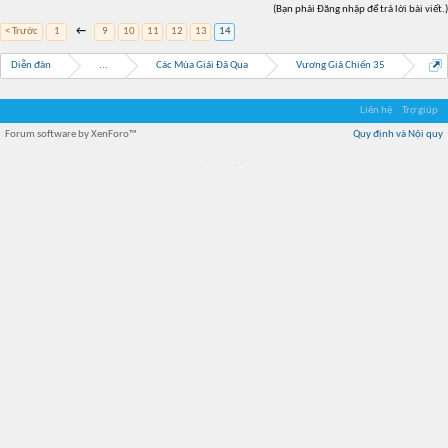
(Bạn phải Đăng nhập để trả lời bài viết.)
< Trước
1
←
9
10
11
12
13
14
Diễn đàn
...
Các Mùa Giải Đã Qua
Vương Giả Chiến 35
Liên hệ
Trợ giúp
Forum software by XenForo™
Quy định và Nội quy
Địa điểm món ngon
Địa điểm nhà hàng
Quán cafe kem
Trung tâm mua sắm