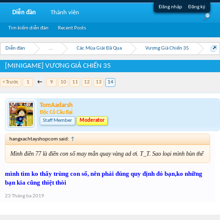
Đăng nhập
Đăng ký
Diễn đàn
Thành viên
Tìm kiếm diễn đàn
Recent Posts
Diễn đàn
...
Các Mùa Giải Đã Qua
Vương Giả Chiến 35
[MINIGAME] VƯƠNG GIẢ CHIẾN 35
< Trước
1
←
9
10
11
12
13
14
TomAadarsh
Độc Cô Cầu Bại
Staff Member
Moderator
hangxachtayshopcom said:
↑
Mình điền 77 là điền con số may mắn quay vàng ad ơi. T_T. Sao loại mình bùn thế
mình tìm ko thấy trùng con số, nên phải đúng quy định đó bạn,ko những
bạn kia cũng thiệt thòi
23 Tháng ba 2019