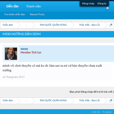
Đăng nhập
Đăng ký
Diễn đàn
Thành viên
Tìm kiếm diễn đàn
Recent Posts
Diễn đàn
...
TAM QUỐC QUẦN HÙNG
Thắc Mắc - Báo Lỗi
MOD HƯỚNG DẪN DÙM
sococ
Member Tích Cực
mình vô chơi thuyền cỏ mà ko đc làm sao ta.nó cứ báo thuyền chưa xuất
xưởng
26 Tháng tám 2017
(Bạn phải Đăng nhập để trả lời bài viết.)
Diễn đàn
...
TAM QUỐC QUẦN HÙNG
Thắc Mắc - Báo Lỗi
Liên hệ
Trợ giúp