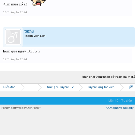
<1m mua zổ s3
16 Tháng ba 2024
tuzhu
Thành Viên Mới
hôm qua ngày 16/3,7h
17 Tháng ba 2024
(Bạn phải Đăng nhập để trả lời bài viết.)
Diễn đàn
...
Nội Quy - Tuyển CTV
Tuyển Cộng tác viên
Liên hệ
Trợ giúp
Forum software by XenForo™
Quy định và Nội quy
Địa điểm món ngon
Địa điểm nhà hàng
Quán cafe kem
Trung tâm mua sắm