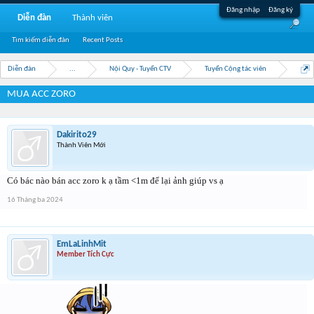
Đăng nhập
Đăng ký
Diễn đàn
Thành viên
Tìm kiếm diễn đàn
Recent Posts
Diễn đàn
...
Nội Quy - Tuyển CTV
Tuyển Cộng tác viên
MUA ACC ZORO
Dakirito29
Thành Viên Mới
Có bác nào bán acc zoro k ạ tầm <1m để lại ảnh giúp vs ạ
16 Tháng ba 2024
EmLaLinhMit
Member Tích Cực