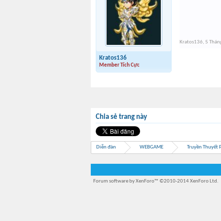
Kratos136
,
5 Thán
Kratos136
Member Tích Cực
Chia sẻ trang này
Diễn đàn
WEBGAME
Truyền Thuyết 
Forum software by XenForo™
©2010-2014 XenForo Ltd.