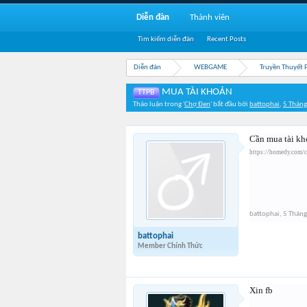
Diễn đàn
Thành viên
Tìm kiếm diễn đàn
Recent Posts
Diễn đàn
WEBGAME
Truyền Thuyết 
MUA TÀI KHOẢN
TTPB
Thảo luận trong '
Chợ Đen
' bắt đầu bởi
battophai
,
5 Tháng
Cần mua tài kho
https://homedy.com/
battophai
,
5 Tháng
battophai
Member Chính Thức
Xin fb