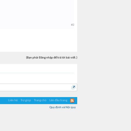
#2
(Bạn phải Đăng nhập để trả lời bài viết.)
Liên hệ
Trợ giúp
Trang chủ
Lên đầu trang
Quy định và Nội quy