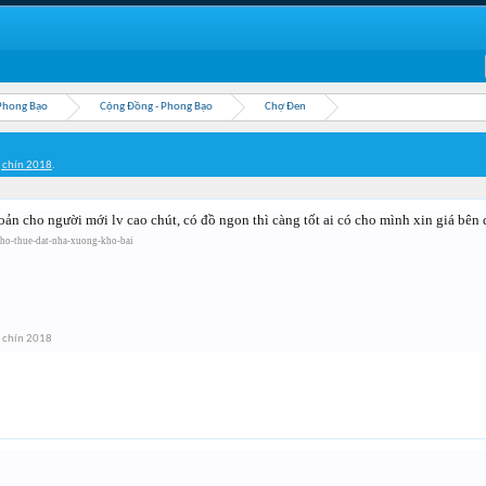
Phong Bạo
Cộng Đồng - Phong Bạo
Chợ Đen
 chín 2018
.
ản cho người mới lv cao chút, có đồ ngon thì càng tốt ai có cho mình xin giá bên
cho-thue-dat-nha-xuong-kho-bai
 chín 2018