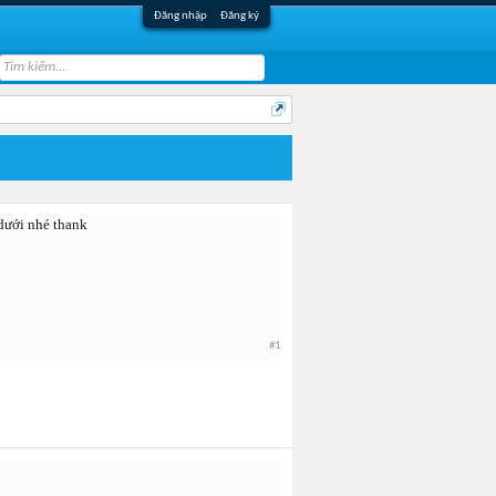
Đăng nhập
Đăng ký
 dưới nhé thank
#1