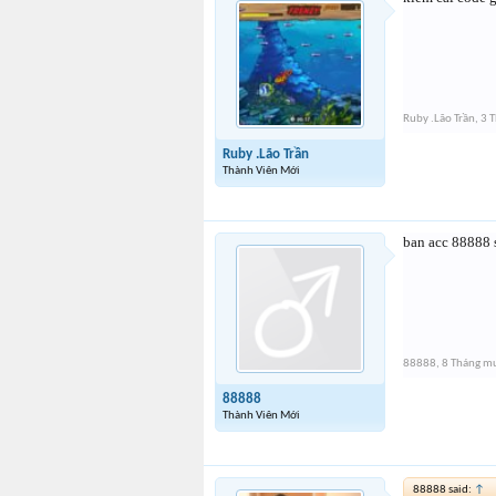
Ruby .Lão Trần
,
3 
Ruby .Lão Trần
Thành Viên Mới
ban acc 88888 
88888
,
8 Tháng m
88888
Thành Viên Mới
88888 said:
↑