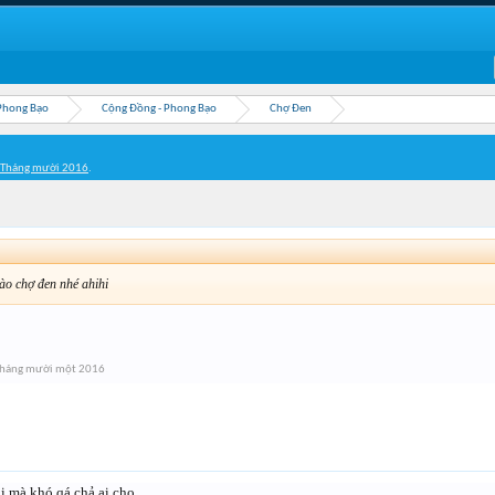
Phong Bạo
Cộng Đồng - Phong Bạo
Chợ Đen
 Tháng mười 2016
.
ào chợ đen nhé ahihi
Tháng mười một 2016
i mà khó qá chả ai cho