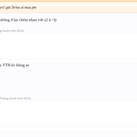
sv1 giá 5trieu ai mua pm
 không ở lại chém nhau với s2 à =))
g mười một 2016
de VTH dc khng ae
 Tháng mười một 2016