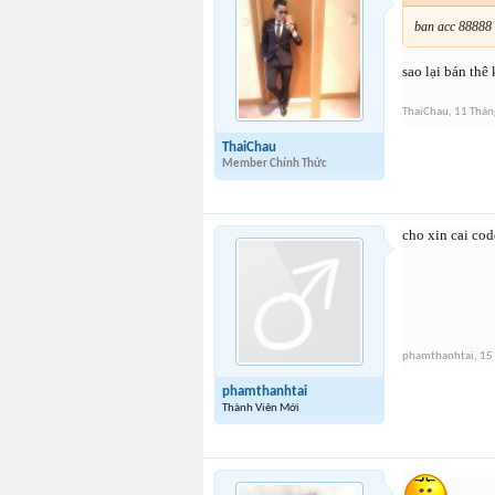
ban acc 88888 
sao lại bán thê
ThaiChau
,
11 Thán
ThaiChau
Member Chính Thức
cho xin cai co
phamthanhtai
,
15
phamthanhtai
Thành Viên Mới