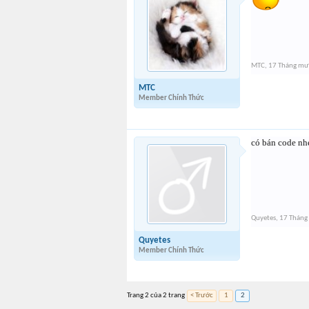
MTC
,
17 Tháng mư
MTC
Member Chính Thức
có bán code n
Quyetes
,
17 Tháng
Quyetes
Member Chính Thức
Trang 2 của 2 trang
< Trước
1
2