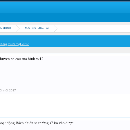
ẦN HÙNG
Thắc Mắc - Báo Lỗi
Tháng mười một 2017
.
thuyen co cau sua hinh sv12
ời một 2017
hoạt động Bách chiến sa trường s7 ko vào được