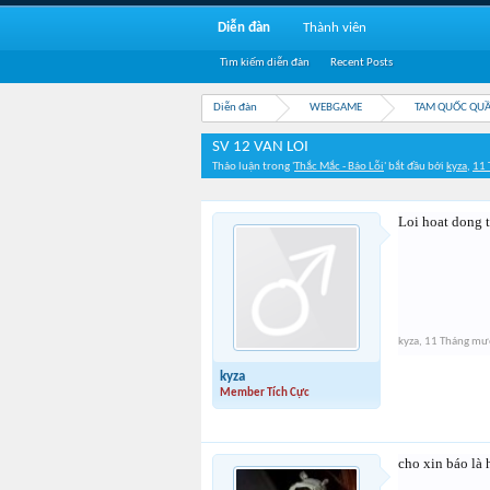
Diễn đàn
Thành viên
Tìm kiếm diễn đàn
Recent Posts
Diễn đàn
WEBGAME
TAM QUỐC QU
SV 12 VAN LOI
Thảo luận trong '
Thắc Mắc - Báo Lỗi
' bắt đầu bởi
kyza
,
11 
Loi hoat dong 
kyza
,
11 Tháng mư
kyza
Member Tích Cực
cho xin báo là 