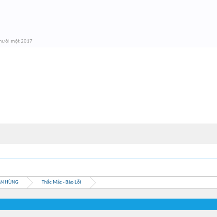
mười một 2017
ẦN HÙNG
Thắc Mắc - Báo Lỗi