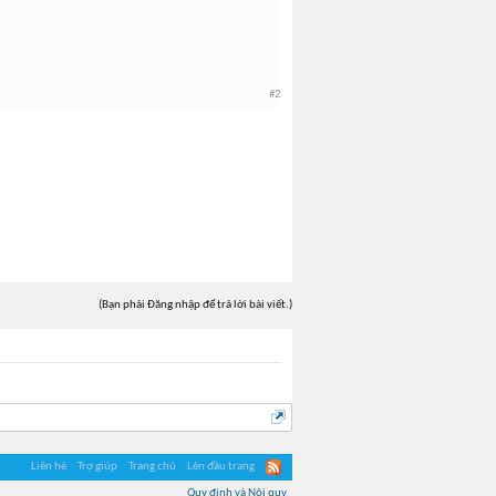
#2
(Bạn phải Đăng nhập để trả lời bài viết.)
Liên hệ
Trợ giúp
Trang chủ
Lên đầu trang
Quy định và Nội quy