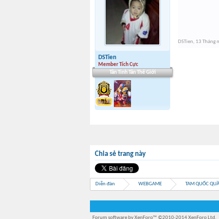
DSTien
,
13 Tháng 
DSTien
Member Tích Cực
Tân Tinh Tân Thế Giới
Chia sẻ trang này
Diễn đàn
WEBGAME
TAM QUỐC QU
Forum software by XenForo™
©2010-2014 XenForo Ltd.