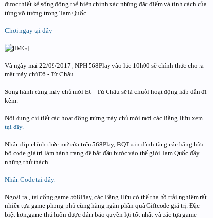
được thiết kế sống động thể hiện chính xác những đặc điểm và tính cách của
từng võ tướng trong Tam Quốc.
Chơi ngay tại đây
Và ngày mai 22/09/2017 , NPH 568Play vào lúc 10h00 sẽ chính thức cho ra
mắt máy chủE6 - Từ Châu
Song hành cùng máy chủ mới E6 - Từ Châu sẽ là chuỗi hoạt động hấp dẫn đi
kèm.
Nội dung chi tiết các hoạt động mừng máy chủ mới mời các Bằng Hữu xem
tại đây.
Nhân dịp chính thức mở cửa trển 568Play, BQT xin dành tặng các bằng hữu
bộ code giá trị làm hành trang để bắt đầu bước vào thế giới Tam Quốc đầy
những thử thách.
Nhận Code tại đây.
Ngoài ra , tại cổng game 568Play, các Bằng Hữu có thể tha hồ trải nghiệm rất
nhiều tựa game phong phú cùng hàng ngàn phần quà Giftcode giá trị. Đặc
biệt hơn,game thủ luôn được đảm bảo quyền lợi tốt nhất và các tựa game