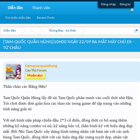
Đăng nhập
Đăng ký
Diễn đàn
Thành viên
Tìm kiếm diễn đàn
Recent Posts
Diễn đàn
...
Thông Báo - Sự Kiện
[TAM QUỐC QUẦN HÙNG]10H00 NGÀY 22/09 RA MẮT MÁY CHỦ E6 -
TỪ CHÂU
tamquocquanhung
Cao Thủ Forum
Moderator
Thân chào các Bằng Hữu!
Tam Quốc Quần Hùng lấy đề tài Tam Quốc phân tranh vào cuối thời nhà Hán.
Trò chơi được đơn giản hóa các thao tác trong game để tập trung vào những
tính năng giải trí.
Với mô hình trận pháp chiến đầu 2*3 cổ điển, đồng thời có bổ sung thêm
những kỹ năng combo và nộ, kỹ năng bảo vệ, thần binh kỹ với hiệu ứng đẹp
mắt. Bối Nhi Tam Quốc xây dựng hình tượng nhân vật bám sát với các anh
hùng Tam Quốc, đồng thời với các hiệu ứng đặc trưng tuyệt đẹp, nhân vật