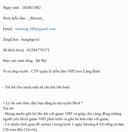
Ngày sinh : 18/08/1992
Nick diễn đàn : _Monter_
Email :
sontung.188@gmail.com
ZingChat : dungbgvn1
Số điện thoại : 01294776371
Khu vực sinh sống : Hà Nội
Vị trí ứng tuyển : CTV quản lý diễn đàn VHT box Cảng Biển
- Trả lời cho mình một số câu hỏi bắt buộc
+ Lý do nào thúc đẩy bạn đăng kí dự tuyển Mod ?
Trả lời:
- Mong muốn gắn bó lâu dài với game VHT và giúp cho cộng đồng những
ngưới yêu thích game VHT phát triển và gắn bó hơn nữa với game,
- Có nhiều thời gian để online ( trung bình 1 ngày khoảng 8-10 tiếng từ tầm
12h trưa đến 11h tối),