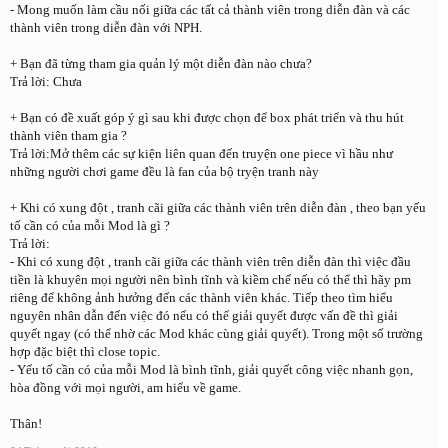
- Mong muốn làm cầu nối giữa các tất cả thành viên trong diễn đàn và các
thành viên trong diễn đàn với NPH.
+ Bạn đã từng tham gia quản lý một diễn đàn nào chưa?
Trả lời: Chưa
+ Bạn có đề xuất góp ý gì sau khi được chọn để box phát triển và thu hút
thành viên tham gia ?
Trả lời:Mở thêm các sự kiện liên quan đến truyện one piece vì hầu như
những người chơi game đều là fan của bộ tryện tranh này
+ Khi có xung đột , tranh cãi giữa các thành viên trên diễn đàn , theo bạn yếu
tố cần có của mỗi Mod là gì ?
Trả lời:
- Khi có xung đột , tranh cãi giữa các thành viên trên diễn đàn thì việc đầu
tiền là khuyên mọi người nên bình tĩnh và kiềm chế nếu có thể thì hãy pm
riêng để không ảnh hưởng đến các thành viên khác. Tiếp theo tìm hiểu
nguyên nhân dẫn đến việc đó nếu có thể giải quyết được vấn đề thì giải
quyết ngay (có thể nhờ các Mod khác cùng giải quyết). Trong một số trường
hợp đặc biệt thì close topic.
- Yếu tố cần có của mỗi Mod là bình tĩnh, giải quyết công việc nhanh gọn,
hòa đồng với mọi người, am hiểu về game.
Thân!