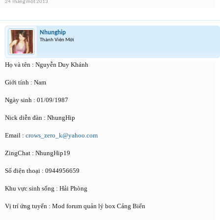
24 Tháng một 2013
Nhunghip
Thành Viên Mới
Họ và tên : Nguyễn Duy Khánh
Giới tính : Nam
Ngày sinh : 01/09/1987
Nick diễn đàn : NhungHip
Email :
crows_zero_k@yahoo.com
ZingChat : NhungHip19
Số điện thoại : 0944956659
Khu vực sinh sống : Hải Phòng
Vị trí ứng tuyển : Mod forum quản lý box Cảng Biển