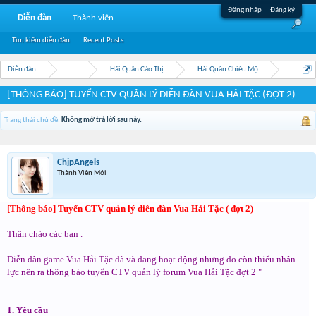
Đăng nhập
Đăng ký
Diễn đàn
Thành viên
Tìm kiếm diễn đàn
Recent Posts
Diễn đàn
...
Hải Quân Cáo Thị
Hải Quân Chiêu Mộ
[THÔNG BÁO] TUYỂN CTV QUẢN LÝ DIỄN ĐÀN VUA HẢI TẶC (ĐỢT 2)
Trạng thái chủ đề:
Không mở trả lời sau này.
ChjpAngels
Thành Viên Mới
[Thông báo] Tuyển CTV quản lý diễn đàn Vua Hải Tặc ( đợt 2)
Thân chào các bạn .
Diễn đàn game Vua Hải Tặc đã và đang hoạt động nhưng do còn thiếu nhân
lực nên ra thông báo tuyển CTV quản lý forum Vua Hải Tặc đợt 2 "
1. Yêu cầu