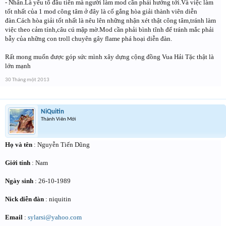
- Nhẫn.Là yếu tố đầu tiên mà người làm mod cần phải hướng tới.Và việc làm
tốt nhất của 1 mod công tâm ở đây là cố gắng hòa giải thành viên diễn
đàn.Cách hòa giải tốt nhất là nêu lên những nhận xét thật công tâm,tránh làm
việc theo cảm tính,câu cú mập mờ.Mod cần phải bình tĩnh để tránh mắc phải
bẫy của những con troll chuyên gây flame phá hoại diễn đàn.
Rất mong muốn được góp sức mình xây dựng cộng đồng Vua Hải Tặc thật là
lớn mạnh
30 Tháng một 2013
NiQuitin
Thành Viên Mới
Họ và tên
: Nguyễn Tiến Dũng
Giới tính
: Nam
Ngày sinh
: 26-10-1989
Nick diễn đàn
: niquitin
Email
:
sylarsi@yahoo.com