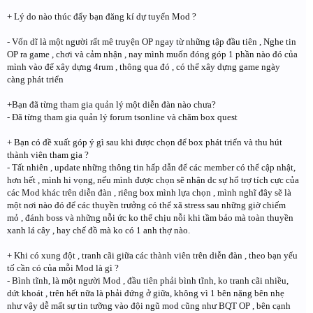
+ Lý do nào thúc đẩy bạn đăng kí dự tuyển Mod ?
- Vốn dĩ là một người rất mê truyện OP ngay từ những tập đầu tiên , Nghe tin
OP ra game , chơi và cảm nhận , nay mình muốn đóng góp 1 phần nào đó của
mình vào để xây dựng 4rum , thông qua đó , có thể xây dựng game ngày
càng phát triển
+Bạn đã từng tham gia quản lý một diễn đàn nào chưa?
- Đã từng tham gia quản lý forum tsonline và chăm box quest
+ Bạn có đề xuất góp ý gì sau khi được chọn để box phát triển và thu hút
thành viên tham gia ?
- Tất nhiên , update những thông tin hấp dẫn để các member có thể cập nhật,
hơn hết , mình hi vọng, nếu mình được chọn sẽ nhận dc sự hổ trợ tích cực của
các Mod khác trên diễn đàn , riêng box mình lựa chọn , mình nghĩ đây sẽ là
một nơi nào đó để các thuyền trưởng có thể xã stress sau những giờ chiếm
mỏ , đánh boss và những nỗi ức ko thể chịu nỗi khi tầm bảo mà toàn thuyền
xanh lá cây , hay chế đồ mà ko có 1 anh thợ nào.
+ Khi có xung đột , tranh cãi giữa các thành viên trên diễn đàn , theo bạn yếu
tố cần có của mỗi Mod là gì ?
- Bình tĩnh, là một người Mod , đầu tiên phải bình tĩnh, ko tranh cãi nhiều,
dứt khoát , trên hết nữa là phải đứng ở giữa, không vì 1 bên nặng bên nhẹ
như vậy dễ mất sự tin tưỡng vào đội ngũ mod cũng như BQT OP , bên cạnh