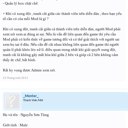
- Quản lý box chặt chẽ.
+ Khi có xung đột , tranh cãi giữa các thành viên trên diễn đàn , theo bạn yếu
tố cần có của mỗi Mod là gì ?
Khi có xung đột, tranh cãi giữa cá thành viên trên diễn đàn, người Mod phải
xem xét xem ai đúng ai sai. Nếu là vấn đề liên quan đến game thì yêu cầu
Mod phải có kiến thức về game tương đối và có thể giải thích với người sai
xem họ sai ở đâu. Nếu cấn đề cãi nhau không liên quan đến game thì người
quản lí phải khéo léo xử lí. điều quan trọng nhất khi giải quyết xung đột,
tranh cãi là không gây mất hòa khí giữa 2 bên và giúp cả 2 bên không cảm
thấy ức chế, bất bình.
Rất hy vọng được Admin xem xét.
23 Tháng một 2013
_Monter_
Thành Viên Mới
Họ và tên : Nguyễn Sơn Tùng
Giới tính : Male