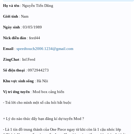
Họ và tên
: Nguyễn Tiến Dũng
Giới tính
: Nam
Ngày sinh
: 03/05/1989
Nick diễn đàn
: feed44
Email
:
speedtouch2006.1234@gmail.com
ZingChat
: Inf.Feed
Số điện thoại
: 0972944273
Khu vực sinh sống
: Hà Nội
Vị trí ứng tuyển
: Mod box cảng biển
- Trả lời cho mình một số câu hỏi bắt buộc
+ Lý do nào thúc đẩy bạn đăng kí dự tuyển Mod ?
- Là 1 tín đồ trung thành của One Piece ngay từ khi còn là 1 cậu nhóc lớp