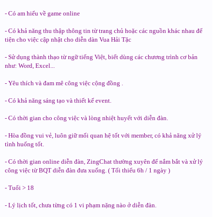
- Có am hiểu về game online
- Có khả năng thu thập thông tin từ trang chủ hoặc các nguồn khác nhau để
tiện cho việc cập nhật cho diễn dàn Vua Hải Tặc
- Sử dụng thành thạo từ ngữ tiếng Việt, biết dùng các chương trình cơ bản
như: Word, Excel...
- Yêu thích và đam mê công việc cộng đồng .
- Có khả năng sáng tạo và thiết kế event.
- Có thời gian cho công việc và lòng nhiệt huyết với diễn đàn.
- Hòa đồng vui vẻ, luôn giữ mối quan hệ tốt với member, có khả năng xử lý
tình huống tốt.
- Có thời gian online diễn đàn, ZingChat thường xuyên để nắm bắt và xử lý
công việc từ BQT diễn đàn đưa xuống. ( Tối thiểu 6h / 1 ngày )
- Tuổi > 18
- Lý lịch tốt, chưa từng có 1 vi phạm nặng nào ở diễn đàn.