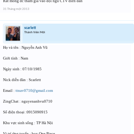
Rất mong dc tham gia vào đội ngũ CTV diễn đàn
31 Tháng một 2013
scarlett
Thành Viên Mới
Họ và tên : Nguyễn Anh Vũ
Giới tính : Nam
Ngày sinh : 07/10/1985
Nick diễn đàn : Scarlett
Email :
ttnav0710@gmail.com
ZingChat : nguyenanhvu0710
Số điện thoại :0915090915
Khu vực sinh sống : TP Hà Nội
Vị trí ứng tuyển : box One Piece