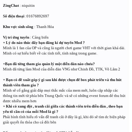
ZingChat
: niquitin
Số điện thoại
:01676892697
Khu vực sinh sống
: Thanh Hóa
Vị trí ứng tuyển
: Cảng biển
+ Lý do nào thúc đẩy bạn đăng kí dự tuyển Mod ?
Mình là 1 fan của OP và cũng là người chơi game VHT với thời gian khá dài.
Mình có sự hiểu biết về các tình tiết, tính năng trong game.
+Bạn đã từng tham gia quản lý một diễn đàn nào chưa?
Mình đã từng làm Mod của diễn đàn VNG như Chinh Đồ, TTK, Võ Lâm 2
+ Bạn có đề xuất góp ý gì sau khi được chọn để box phát triển và thu hút
thành viên tham gia ?
Mình sẽ cố gắng giải đáp mọi thắc mắc của mem mới, luôn cập nhập các
thông tin mới từ phía bên Trung Quốc và sẽ có những event forum đẻ thu hút
được nhiều mem hơn
+ Khi có xung đột , tranh cãi giữa các thành viên trên diễn đàn , theo bạn
yếu tố cần có của mỗi Mod là gì ?
Phải bình tĩnh hiểu rõ vấn đề tranh cãi ở đây là gì, khi đó sẽ tìm dc biện pháp
giải quyết ổn thỏa cho cả đôi bên