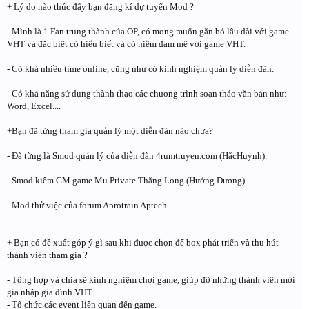
+ Lý do nào thúc đẩy bạn đăng kí dự tuyển Mod ?
- Mình là 1 Fan trung thành của OP, có mong muốn gắn bó lâu dài với game
VHT và đặc biệt có hiểu biết và có niềm đam mê với game VHT.
- Có khá nhiều time online, cũng như có kinh nghiệm quản lý diễn đàn.
- Có khả năng sử dụng thành thạo các chương trình soạn thảo văn bản như:
Word, Excel....
+Bạn đã từng tham gia quản lý một diễn đàn nào chưa?
- Đã từng là Smod quản lý của diễn đàn 4rumtruyen.com (HắcHuynh).
- Smod kiêm GM game Mu Private Thăng Long (Hướng Dương)
- Mod thử việc của forum Aprotrain Aptech.
+ Bạn có đề xuất góp ý gì sau khi được chọn để box phát triển và thu hút
thành viên tham gia ?
- Tổng hợp và chia sẽ kinh nghiệm chơi game, giúp đỡ những thành viên mới
gia nhập gia đình VHT.
- Tổ chức các event liên quan đến game.