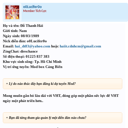
o0Lucifer0o
Member Tích Cực
Họ và tên: Đỗ Thanh Hải
Giới tính: Nam
Ngày sinh: 08/03/1989
Nick diễn đàn: o0Lucifer0o
Email:
hai_dt83@yahoo.com
hoặc
haiit.cdnhcm@gmail.com
ZingChat: dieschance
Số điện thoại: 01225 837 383
Khu vực sinh sống: Tp. Hồ Chí Minh
Vị trí ứng tuyển: Mod box Cảng Biển
+ Lý do nào thúc đẩy bạn đăng kí dự tuyển Mod?
Mong muốn gắn bó lâu dài với VHT, đóng góp một phần sức lực để VHT
ngày một phát triển hơn..
+ Bạn đã từng tham gia quản lý một diễn đàn nào chưa?