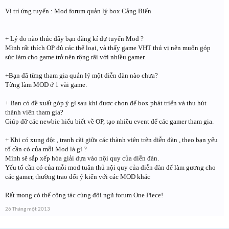
Vị trí ứng tuyển : Mod forum quản lý box Cảng Biển
+ Lý do nào thúc đẩy bạn đăng kí dự tuyển Mod ?
Mình rất thích OP đủ các thể loại, và thấy game VHT thú vị nên muốn góp
sức làm cho game trở nên rộng rãi với nhiều gamer.
+Bạn đã từng tham gia quản lý một diễn đàn nào chưa?
Từng làm MOD ở 1 vài game.
+ Bạn có đề xuất góp ý gì sau khi được chọn để box phát triển và thu hút
thành viên tham gia?
Giúp đỡ các newbie hiểu biết về OP, tạo nhiều event để các gamer tham gia.
+ Khi có xung đột , tranh cãi giữa các thành viên trên diễn đàn , theo bạn yếu
tố cần có của mỗi Mod là gì ?
Mình sẽ sắp xếp hòa giải dựa vào nội quy của diễn đàn.
Yếu tố cần có của mỗi mod tuân thủ nội quy của diễn đàn để làm gương cho
các gamer, thường trao đổi ý kiến với các MOD khác
Rất mong có thể cộng tác cùng đội ngũ forum One Piece!
26 Tháng một 2013