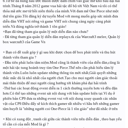
6.Từ bé đã nung nấu ước muốn được đắm chìm vào giấc mơ kho báu đại hải
trình.Tháng 8 năm 2012 game vua hải tặc đổ bộ tới Việt Nam và tôi có thể
thỏa mã ước mơ từ hồi niên thiếu của mình.Với đam mê One Piece như một
thứ tôn giáo.Tôi đăng ký dự tuyển Mod với mong muốn góp sức mình đưa
diễn đàn VHT nói riêng và game VHT nói chung càng ngày càng phát
triển.Và đúng nghĩa trở thành 1 tôn giáo!
+Bạn đã từng tham gia quản lý một diễn đàn nào chưa?
- Đã từng tham gia quản lý diễn đàn replays.tk của Warcraft3 melee, Quản lý
box warcraft3 của Game Vn
+ Bạn có đề xuất góp ý gì sau khi được chọn để box phát triển và thu hút
thành viên tham gia ?
- Đầu tiên phải luôn tâm niệm.Mod cũng là thành viên của diễn đàn,cũng là
một hải tặc tung hoành truy tìm One Piece.Thế nên cần phải hiểu tâm lý
thành viên.Luôn luôn update những thông tin mới nhất,Giải quyết những
thắc mắc dù là nhỏ nhất của người chơi.Tạo cho mọi người cảm giác thoải
mái thân thiện để mọi người cùng hướng tới khám phá đại hải trình
-Thứ hai các hoạt động event diễn ra 1 cách thường xuyên hơn và đều đặn
hơn.Có thể tạo những event sát nội dung với bản update hiện tại.Ví dụ ở
phiên bản CP9 đưa ra những event vui với nội dung xoay quanh các nhân
vật của CP9.Điều đấy sẽ kích thích gamer rất nhiều vì hầu hết những gamer
tâm huyết là "những người coi One-Piece là 1 tôn giáo" như đã nhắc ở trên
+ Khi có xung đột , tranh cãi giữa các thành viên trên diễn đàn , theo bạn yếu
tố cần có của mỗi Mod là gì ?