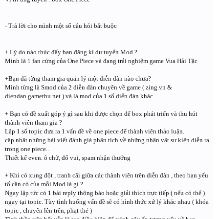
- Trả lời cho mình một số câu hỏi bắt buộc
+ Lý do nào thúc đẩy bạn đăng kí dự tuyển Mod ?
Mình là 1 fan cứng của One Piece và đang trải nghiệm game Vua Hải Tặc
+Bạn đã từng tham gia quản lý một diễn đàn nào chưa?
Mình từng là Smod của 2 diễn đàn chuyên về game ( zing.vn &
diendan.gamethu.net ) và là mod của 1 số diễn đàn khác
+ Bạn có đề xuất góp ý gì sau khi được chọn để box phát triển và thu hút
thành viên tham gia ?
Lập 1 số topic đưa ra 1 vấn đề về one piece để thành viên thảo luận.
cập nhật những bài viết đánh giá phân tích về những nhân vật sự kiện diễn ra
trong one piece..
Thiết kế even. ô chữ, đố vui, spam nhận thưởng
+ Khi có xung đột , tranh cãi giữa các thành viên trên diễn đàn , theo bạn yếu
tố cần có của mỗi Mod là gì ?
Ngay lập tức có 1 bài reply thông báo hoặc giải thích trực tiếp ( nếu có thể )
ngay tại topic. Tùy tình huống vấn đề sẽ có hình thức xử lý khác nhau ( khóa
topic , chuyển lên trên, phạt thẻ )