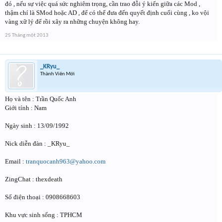
đó , nếu sự việc quá sức nghiêm trọng, cần trao đỗi ý kiến giữa các Mod ,
thậm chí là SMod hoặc AD , để có thể đưa đến quyết định cuối cùng , ko vội
vàng xữ lý để rồi xãy ra những chuyện không hay.
25 Tháng một 2013
_KRyu_
Thành Viên Mới
Họ và tên : Trần Quốc Anh
Giới tính : Nam
Ngày sinh : 13/09/1992
Nick diễn đàn : _KRyu_
Email :
tranquocanh963@yahoo.com
ZingChat : thexdeath
Số điện thoại : 0908668603
Khu vực sinh sống : TPHCM