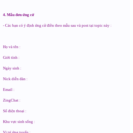
4. Mẫu đơn ứng cử
- Các bạn có ý định ứng cử điền theo mẫu sau và post tại topic này :
Họ và tên :
Giới tính :
Ngày sinh :
Nick diễn đàn :
Email :
ZingChat :
Số điện thoại :
Khu vực sinh sống :
Vị trí ứng tuyển :