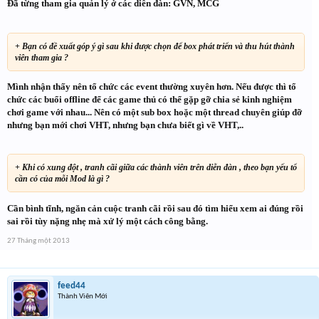
Đã từng tham gia quản lý ở các diễn đàn: GVN, MCG
+ Bạn có đề xuất góp ý gì sau khi được chọn để box phát triển và thu hút thành
viên tham gia ?
Mình nhận thấy nên tổ chức các event thường xuyên hơn. Nếu được thì tổ
chức các buổi offline để các game thủ có thể gặp gỡ chia sẻ kinh nghiệm
chơi game với nhau... Nên có một sub box hoặc một thread chuyên giúp đỡ
nhưng bạn mới chơi VHT, nhưng bạn chưa biết gì về VHT,..
+ Khi có xung đột , tranh cãi giữa các thành viên trên diễn đàn , theo bạn yếu tố
cần có của mỗi Mod là gì ?
Cần bình tĩnh, ngăn cản cuộc tranh cãi rồi sau đó tìm hiểu xem ai đúng rồi
sai rồi tùy nặng nhẹ mà xử lý một cách công bằng.
27 Tháng một 2013
feed44
Thành Viên Mới