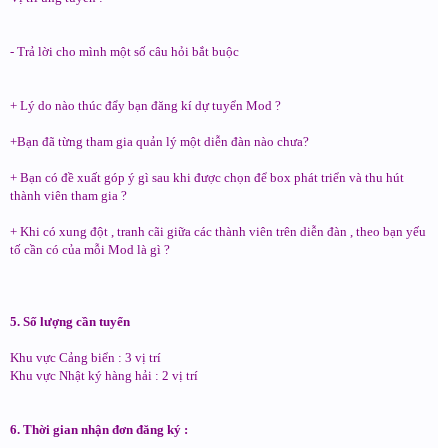
- Trả lời cho mình một số câu hỏi bắt buộc
+ Lý do nào thúc đẩy bạn đăng kí dự tuyển Mod ?
+Bạn đã từng tham gia quản lý một diễn đàn nào chưa?
+ Bạn có đề xuất góp ý gì sau khi được chọn để box phát triển và thu hút
thành viên tham gia ?
+ Khi có xung đột , tranh cãi giữa các thành viên trên diễn đàn , theo bạn yếu
tố cần có của mỗi Mod là gì ?
5. Số lượng cần tuyển
Khu vực Cảng biển : 3 vị trí
Khu vực Nhật ký hàng hải : 2 vị trí
6. Thời gian nhận đơn đăng ký :