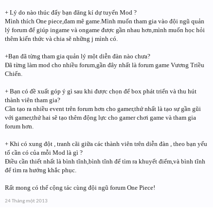
+ Lý do nào thúc đẩy bạn đăng kí dự tuyển Mod ?
Mình thích One piece,đam mê game.Mình muốn tham gia vào đội ngũ quản
lý forum để giúp ingame và ongame được gần nhau hơn,mình muốn học hỏi
thêm kiến thức và chia sẽ những j mình có.
+Bạn đã từng tham gia quản lý một diễn đàn nào chưa?
Đã từng làm mod cho nhiều forum,gần đây nhất là forum game Vương Triều
Chiến.
+ Bạn có đề xuất góp ý gì sau khi được chọn để box phát triển và thu hút
thành viên tham gia?
Cần tạo ra nhiều event trên forum hơn cho gamer,thứ nhất là tạo sự gần gũi
với gamer,thứ hai sẽ tạo thêm động lực cho gamer chơi game và tham gia
forum hơn.
+ Khi có xung đột , tranh cãi giữa các thành viên trên diễn đàn , theo bạn yếu
tố cần có của mỗi Mod là gì ?
Điều cần thiết nhất là bình tĩnh,bình tĩnh để tìm ra khuyết điểm,và bình tĩnh
để tìm ra hướng khắc phục.
Rất mong có thể cộng tác cùng đội ngũ forum One Piece!
24 Tháng một 2013