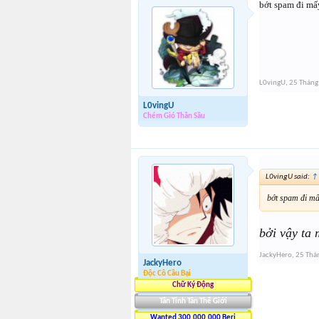
bớt spam đi mấ
L0vingU
,
25 Tháng
L0vingU
Chém Gió Thần Sầu
L0vingU said:
↑
bớt spam đi mấ
bởi vậy ta 
JackyHero
,
25 Thá
JackyHero
Độc Cô Cầu Bại
Chữ Ký Động
Tân Tinh Tân Thế Giới
Wanted 300.000.000 Beri