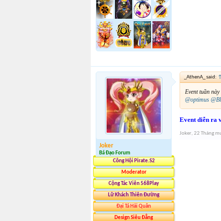
_AthenA_ said:
Event tuần này
@optimus
@Bl
Event diễn ra v
Joker
,
22 Tháng mư
Joker
Bá Đạo Forum
Công Hội Pirate.S2
Moderator
Cộng Tác Viên 568Play
Lữ Khách Thiên Đường
Đại Tá Hải Quân
Design Siêu Đẳng