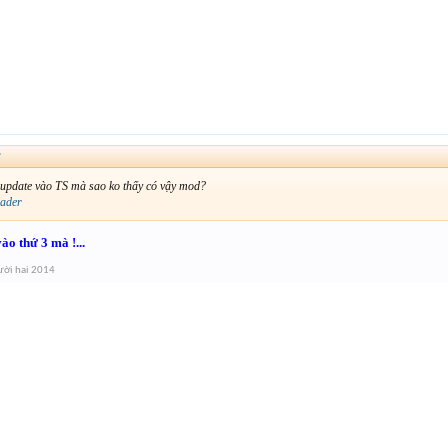
↑
 update vào TS mà sao ko thấy có vậy mod?
ader
ào thứ 3 mà !...
ời hai 2014