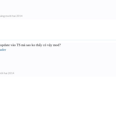
háng mười hai 2014
 update vào TS mà sao ko thấy có vậy mod?
ader
ời hai 2014