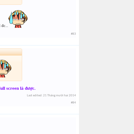
đc...
#83
ull screen là được.
Last edited:
21 Tháng mười hai 2014
#84