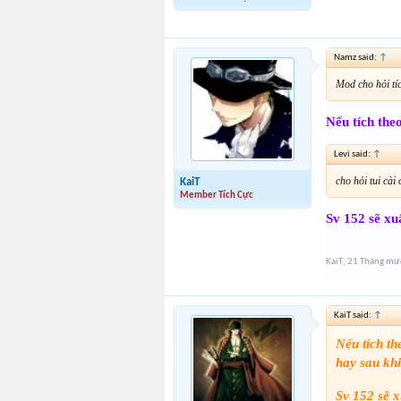
Namz said:
↑
Mod cho hỏi tíc
Nếu tích the
Levi said:
↑
cho hỏi tui cài
KaiT
Member Tích Cực
Sv 152 sẽ xuấ
KaiT
,
21 Tháng mườ
KaiT said:
↑
Nếu tích th
hay sau khi
Sv 152 sẽ x