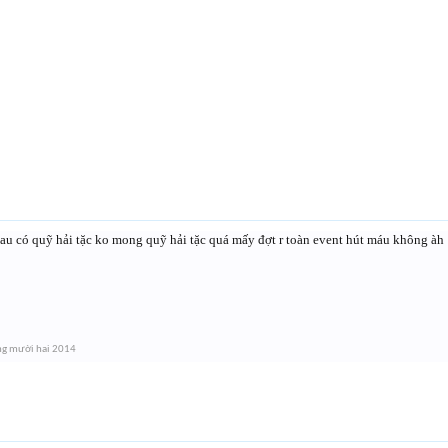
au có quỹ hải tặc ko mong quỹ hải tặc quá mấy đợt r toàn event hút máu không àh
ng mười hai 2014