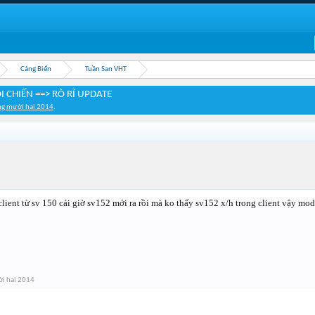
Cảng Biển
Tuần San VHT
I CHIẾN ==> RÒ RỈ UPDATE
ng mười hai 2014
.
 client từ sv 150 cái giờ sv152 mới ra rồi mà ko thấy sv152 x/h trong client vậy mo
i hai 2014