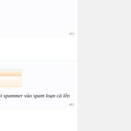
#91
tụi spammer vào spam loạn cả lên
#92