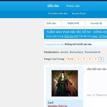
Diễn đàn
Thành viên
Tìm kiếm diễn đàn
Recent Posts
Diễn đàn
WEBGAME
Vua Hải Tặc
TUẦN SAN VUA HẢI TẶC SỐ 50 - CÔNG HỘ
Thảo luận trong '
Tuần San VHT
' bắt đầu bởi
Joker
,
18 Thá
Trạng thái chủ đề:
Không mở trả lời sau này.
Moderators:
JenJen
,
RainyDays
,
TomAadarsh
Trang 5 của 5 trang
< Trước
1
2
3
4
5
cho hỏi tui cài
Levi
,
21 Tháng mườ
Levi
Member Tích Cực