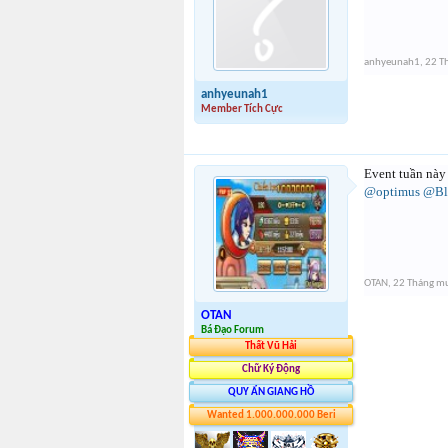
anhyeunah1
,
22 T
anhyeunah1
Member Tích Cực
Event tuần này
@optimus
@Bl
OTAN
,
22 Tháng mư
OTAN
Bá Đạo Forum
Thất Vũ Hải
Chữ Ký Động
QUY ẨN GIANG HỒ
Wanted 1.000.000.000 Beri