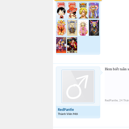
Hem biết tuần s
RedPantie
,
24 Thá
RedPantie
Thành Viên Mới