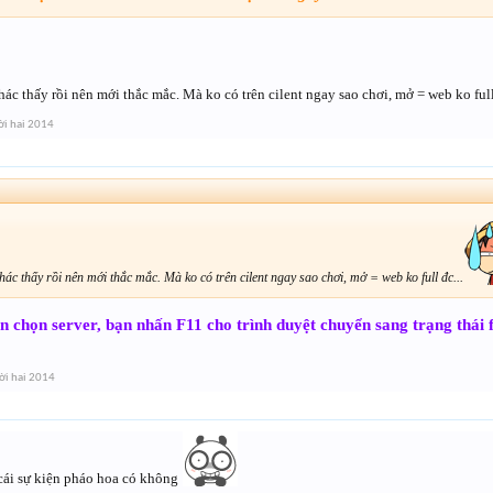
c thấy rồi nên mới thắc mắc. Mà ko có trên cilent ngay sao chơi, mở = web ko full 
i hai 2014
c thấy rồi nên mới thắc mắc. Mà ko có trên cilent ngay sao chơi, mở = web ko full đc...
n chọn server, bạn nhấn F11 cho trình duyệt chuyển sang trạng thái f
i hai 2014
 cái sự kiện pháo hoa có không