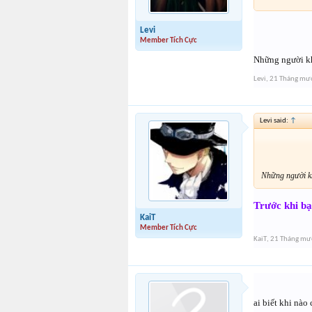
Levi
Member Tích Cực
Những người khá
Levi
,
21 Tháng mườ
Levi said:
↑
Những người khá
Trước khi bạ
KaiT
Member Tích Cực
KaiT
,
21 Tháng mườ
ai biết khi nào