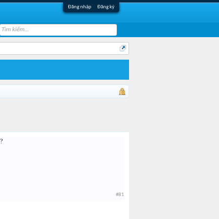
Đăng nhập
Đăng ký
d?
#81