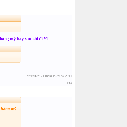
g báng mỳ hay sau khi đi YT
Last edited:
21 Tháng mười hai 2014
#82
g báng mỳ