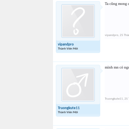
Ta cũng mong quỹ
vipandpro
,
25 Thá
vipandpro
Thành Viên Mới
mình mn có ngu
Truongkute11
,
25 
Truongkute11
Thành Viên Mới