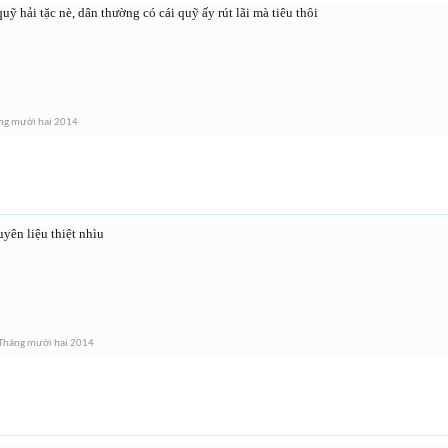
 hải tặc nè, dân thường có cái quỹ ấy rút lãi mà tiêu thôi
ng mười hai 2014
yên liệu thiệt nhìu
Tháng mười hai 2014