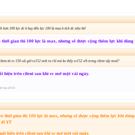
h hơn 100 lực đc k hay đến lực 100 là max k tích đc nữa thế
o thời gian thì 100 lực là max, nhưng sẽ được cộng thêm lực khi dùn
 client từ sv 150 cái giờ sv152 mới ra rồi mà ko thấy sv152 x/h trong client vậy mod?
t hiện trên cilent sau khi sv mở một vài ngày.
i hai 2014
eo thời gian thì 100 lực là max, nhưng sẽ được cộng thêm lực khi dùn
 đi YT
uất hiện trên cilent sau khi sv mở một vài ngày.