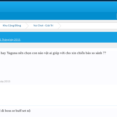
Khu Cộng Đồng
Vui Chơi - Giải Trí
1 Tháng bảy 2015
.
hay Yaguna nên chọn con nào vật ai giúp với cho xin chiến báo so sánh ??
bảy 2015
đi boss or buff set nộ