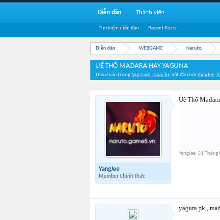
Diễn đàn
Thành viên
Tìm kiếm diễn đàn
Recent Posts
Diễn đàn
WEBGAME
Naruto
UỂ THỔ MADARA HAY YAGUNA
Thảo luận trong '
Vui Chơi - Giải Trí
' bắt đầu bởi
YangJee
,
3
Uể Thổ Madara 
YangJee
,
31 Tháng 
YangJee
Member Chính Thức
yagura pk , mad 