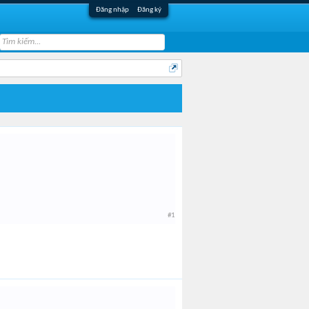
Đăng nhập
Đăng ký
#1