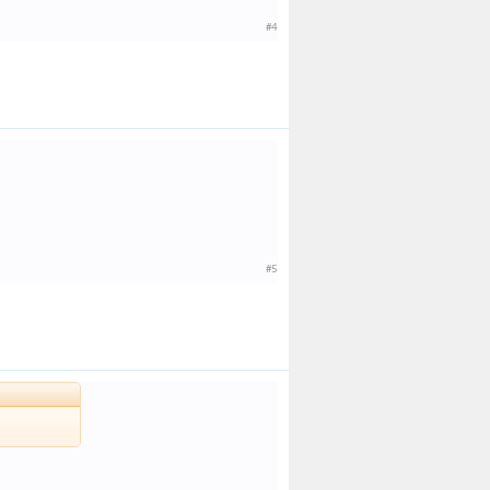
#4
#5