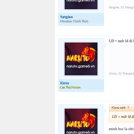
YangJee
,
31 Tháng 
YangJee
Member Chính Thức
LĐ + mdr lđ đi
iGosu
,
31 Tháng b
iGosu
Cao Thủ Forum
iGosu said:
↑
LĐ + mdr lđ đi
minh hoi la obi