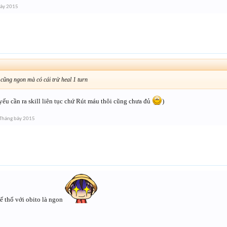
bảy 2015
 cũng ngon mà có cái trừ heal 1 turn
 yếu cần ra skill liên tục chứ Rút máu thôi cũng chưa đủ
)
Tháng bảy 2015
 thổ với obito là ngon