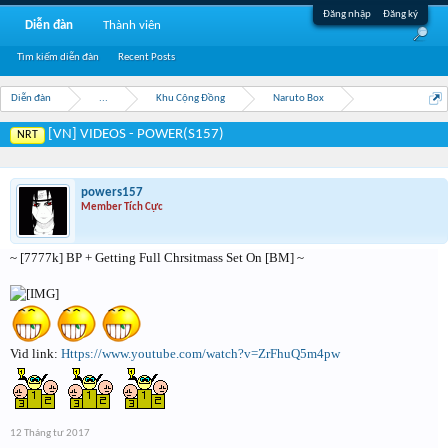
Đăng nhập
Đăng ký
Diễn đàn
Thành viên
Tìm kiếm diễn đàn
Recent Posts
Diễn đàn
...
Khu Cộng Đồng
Naruto Box
[VN] VIDEOS - POWER(S157)
NRT
powers157
Member Tích Cực
~ [7777k] BP + Getting Full Chrsitmass Set On [BM] ~
Vid link:
Https://www.youtube.com/watch?v=ZrFhuQ5m4pw
12 Tháng tư 2017