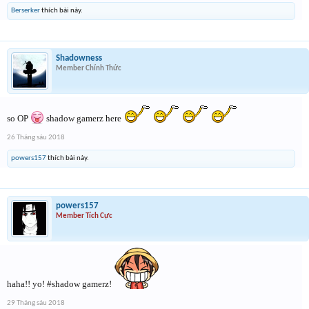
Berserker
thích bài này.
Shadowness
Member Chính Thức
so OP
shadow gamerz here
26 Tháng sáu 2018
powers157
thích bài này.
powers157
Member Tích Cực
haha!! yo! #shadow gamerz!
29 Tháng sáu 2018