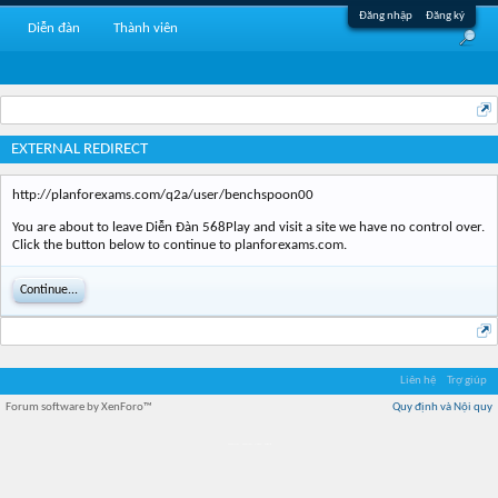
Đăng nhập
Đăng ký
Diễn đàn
Thành viên
EXTERNAL REDIRECT
http://planforexams.com/q2a/user/benchspoon00
You are about to leave Diễn Đàn 568Play and visit a site we have no control over.
Click the button below to continue to planforexams.com.
Continue...
Liên hệ
Trợ giúp
Forum software by XenForo™
Quy định và Nội quy
Địa điểm món ngon
Địa điểm nhà hàng
Quán cafe kem
Trung tâm mua sắm