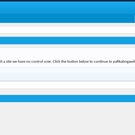
it a site we have no control over. Click the button below to continue to pafikabnga
Địa điểm món ngon
Địa điểm nhà hàng
Quán cafe kem
Trung tâm mua sắm