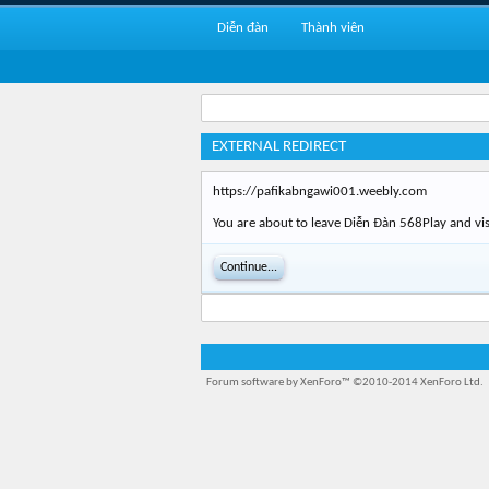
Diễn đàn
Thành viên
EXTERNAL REDIRECT
https://pafikabngawi001.weebly.com
You are about to leave Diễn Đàn 568Play and vis
Continue...
Forum software by XenForo™
©2010-2014 XenForo Ltd.