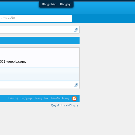
Đăng nhập
Đăng ký
wi001.weebly.com.
Liên hệ
Trợ giúp
Trang chủ
Lên đầu trang
Quy định và Nội quy