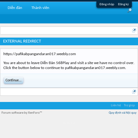
Đăng nhập
Đăng ký
Diễn đàn
Thành viên
EXTERNAL REDIRECT
https://pafikabpangandaran017.weebly.com
You are about to leave Diễn Đàn 568Play and visit a site we have no control over.
Click the button below to continue to pafikabpangandaran017.weebly.com.
Continue...
Liên hệ
Trợ giúp
Forum software by XenForo™
Quy định và Nội quy
Địa điểm món ngon
Địa điểm nhà hàng
Quán cafe kem
Trung tâm mua sắm