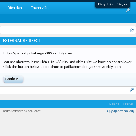
Đăng nhập
Đăng ký
Diễn đàn
Thành viên
EXTERNAL REDIRECT
https://pafikabpekalongan009.weebly.com
You are about to leave Diễn Đàn 568Play and visit a site we have no control over.
Click the button below to continue to pafikabpekalongan009.weebly.com.
Continue...
Liên hệ
Trợ giúp
Forum software by XenForo™
Quy định và Nội quy
Địa điểm món ngon
Địa điểm nhà hàng
Quán cafe kem
Trung tâm mua sắm