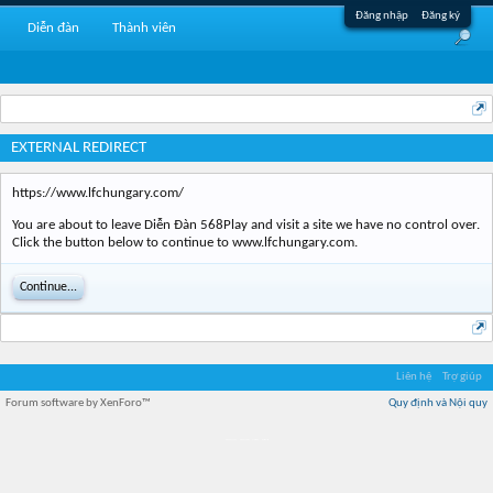
Đăng nhập
Đăng ký
Diễn đàn
Thành viên
EXTERNAL REDIRECT
https://www.lfchungary.com/
You are about to leave Diễn Đàn 568Play and visit a site we have no control over.
Click the button below to continue to www.lfchungary.com.
Continue...
Liên hệ
Trợ giúp
Forum software by XenForo™
Quy định và Nội quy
Địa điểm món ngon
Địa điểm nhà hàng
Quán cafe kem
Trung tâm mua sắm