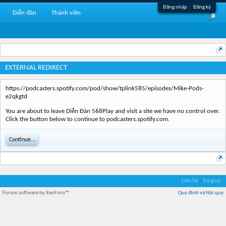
Đăng nhập
Đăng ký
Diễn đàn
Thành viên
EXTERNAL REDIRECT
https://podcasters.spotify.com/pod/show/tplink585/episodes/Mike-Pods-
e2qkgtd
You are about to leave Diễn Đàn 568Play and visit a site we have no control over.
Click the button below to continue to podcasters.spotify.com.
Continue...
Liên hệ
Trợ giúp
Forum software by XenForo™
Quy định và Nội quy
Địa điểm món ngon
Địa điểm nhà hàng
Quán cafe kem
Trung tâm mua sắm