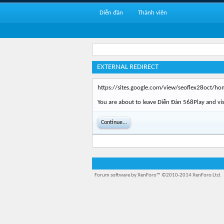
Diễn đàn
Thành viên
EXTERNAL REDIRECT
https://sites.google.com/view/seoflex28oct/ho
You are about to leave Diễn Đàn 568Play and visi
Continue...
Forum software by XenForo™
©2010-2014 XenForo Ltd.