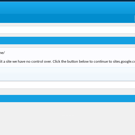
me/
t a site we have no control over. Click the button below to continue to sites.google.
Địa điểm món ngon
Địa điểm nhà hàng
Quán cafe kem
Trung tâm mua sắm