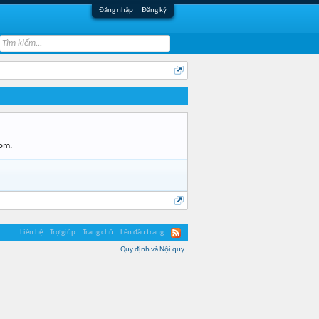
Đăng nhập
Đăng ký
com.
Liên hệ
Trợ giúp
Trang chủ
Lên đầu trang
Quy định và Nội quy