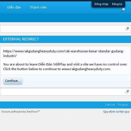
Đăng nhập
Đăng ký
Diễn đàn
Thành viên
EXTERNAL REDIRECT
https://www.rakgudangheavyduty.com/rak-warehouse-besar-standar-gudang-
industri/
You are about to leave Diễn Đàn 568Play and visit a site we have no control over.
Click the button below to continue to www.rakgudangheavyduty.com.
Continue...
Liên hệ
Trợ giúp
Forum software by XenForo™
Quy định và Nội quy
Địa điểm món ngon
Địa điểm nhà hàng
Quán cafe kem
Trung tâm mua sắm