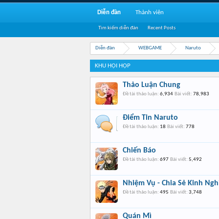
Diễn đàn
Thành viên
Tìm kiếm diễn đàn
Recent Posts
Diễn đàn
WEBGAME
Naruto
KHU HỘI HỌP
Thảo Luận Chung
Đề tài thảo luận:
6,934
Bài viết:
78,983
Điểm Tin Naruto
Đề tài thảo luận:
18
Bài viết:
778
Chiến Báo
Đề tài thảo luận:
697
Bài viết:
5,492
Nhiệm Vụ - Chia Sẻ Kinh Ng
Đề tài thảo luận:
495
Bài viết:
3,748
Quán Mì