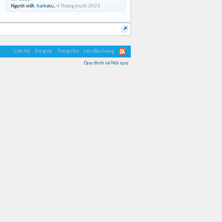
Người viết:
haikaku
,
4 Tháng mười 2023
Liên hệ
Trợ giúp
Trang chủ
Lên đầu trang
Quy định và Nội quy