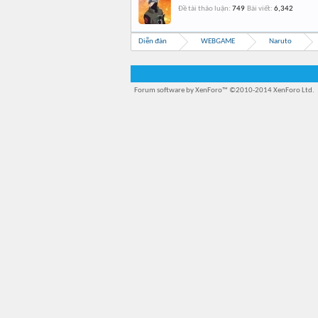
Đề tài thảo luận:
749
Bài viết:
6,342
Diễn đàn
WEBGAME
Naruto
Forum software by XenForo™
©2010-2014 XenForo Ltd.