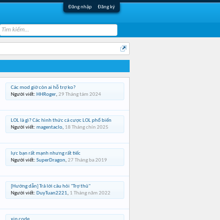
Đăng nhập
Đăng ký
Các mod giờ còn ai hỗ trợ ko?
Người viết:
HHRoger
,
29 Tháng tám 2024
LOL là gì? Các hình thức cá cược LOL phổ biến
Người viết:
magentaclo
,
18 Tháng chín 2025
lực bạn rất mạnh nhưng rất tiếc
Người viết:
SuperDragon
,
27 Tháng ba 2019
[Hướng dẫn] Trả lời câu hỏi "Trợ thủ"
Người viết:
DuyTuan2221
,
1 Tháng năm 2022
xin code