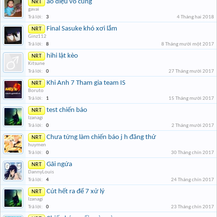
ảo diệu vô cùng
NRT
gavai
Trả lời:
3
4 Tháng hai 2018
Final Sasuke khó xơi lắm
NRT
Ginz112
Trả lời:
8
8 Tháng mười một 2017
hihi lật kèo
NRT
Kitsune
Trả lời:
0
27 Tháng mười 2017
Khi Anh 7 Tham gia team IS
NRT
Boruto
Trả lời:
1
15 Tháng mười 2017
test chiến báo
NRT
Izanagi
Trả lời:
0
2 Tháng mười 2017
Chưa từng làm chiến báo j h đăng thử
NRT
huymen
Trả lời:
0
30 Tháng chín 2017
Gãi ngứa
NRT
DannyLouis
Trả lời:
4
24 Tháng chín 2017
Cút hết ra để 7 xử lý
NRT
Izanagi
Trả lời:
0
23 Tháng chín 2017