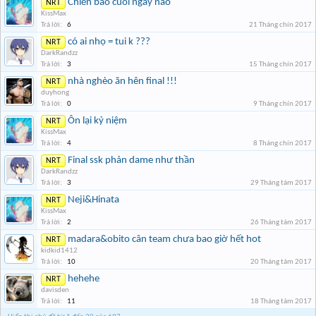
Chiến báo cuối ngày nào
NRT
KissMax
Trả lời:
6
21 Tháng chín 2017
có ai nhọ = tui k ???
NRT
DarkRandzz
Trả lời:
3
15 Tháng chín 2017
nhà nghèo ăn hên final !!!
NRT
duyhong
Trả lời:
0
9 Tháng chín 2017
Ôn lại kỷ niệm
NRT
KissMax
Trả lời:
4
8 Tháng chín 2017
Final ssk phản dame như thần
NRT
DarkRandzz
Trả lời:
3
29 Tháng tám 2017
Neji&Hinata
NRT
KissMax
Trả lời:
2
26 Tháng tám 2017
madara&obito cân team chưa bao giờ hết hot
NRT
kidkid1412
Trả lời:
10
20 Tháng tám 2017
hehehe
NRT
davisden
Trả lời:
11
18 Tháng tám 2017