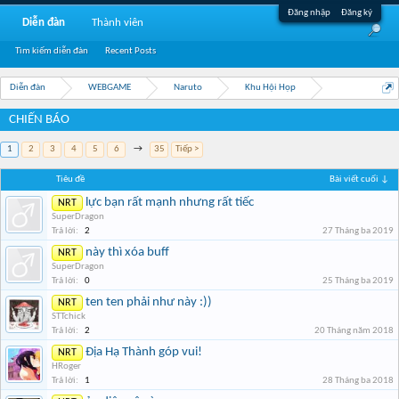
Đăng nhập
Đăng ký
Diễn đàn
Thành viên
Tìm kiếm diễn đàn
Recent Posts
Diễn đàn
WEBGAME
Naruto
Khu Hội Họp
CHIẾN BÁO
1
2
3
4
5
6
→
35
Tiếp >
Tiêu đề
Bài viết cuối ↓
lực bạn rất mạnh nhưng rất tiếc
NRT
SuperDragon
Trả lời:
2
27 Tháng ba 2019
này thì xóa buff
NRT
SuperDragon
Trả lời:
0
25 Tháng ba 2019
ten ten phải như này :))
NRT
STTchick
Trả lời:
2
20 Tháng năm 2018
Địa Hạ Thành góp vui!
NRT
HRoger
Trả lời:
1
28 Tháng ba 2018