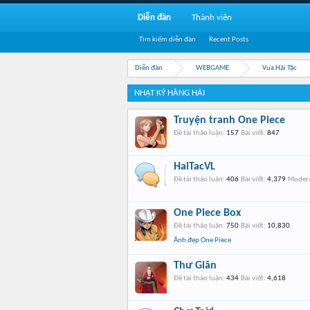
Diễn đàn
Thành viên
Tìm kiếm diễn đàn
Recent Posts
Diễn đàn
WEBGAME
Vua Hải Tặc
NHẬT KÝ HÀNG HẢI
Truyện tranh One Piece
Đề tài thảo luận:
157
Bài viết:
847
HaiTacVL
Đề tài thảo luận:
406
Bài viết:
4,379
Modera
One Piece Box
Đề tài thảo luận:
750
Bài viết:
10,830
Ảnh đẹp One Piece
Thư Giãn
Đề tài thảo luận:
434
Bài viết:
4,618