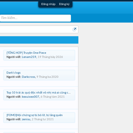
Đăng nhập
Đăng ký
[TỔNG HỢP] Truyện One Piece
Người viết:
Lenam259
,
19 Tháng bảy 2026
Dark's logs
Người viết:
Darkcross
,
9 Tháng ba 2020
Top 10 trái ác quỷ độc nhất vô nhị mà ai cũng chiếm lấy trong One Piece
Người viết:
kexuixeo007
,
6 Tháng tám 2021
[FOMO]Hội chứng sợ bị bỏ lỡ, bị lãng quên
Người viết:
zenisu
,
2 Tháng tư 2021