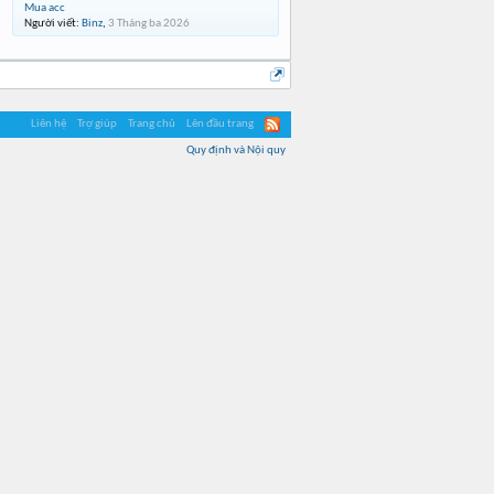
Mua acc
Người viết:
Binz
,
3 Tháng ba 2026
Liên hệ
Trợ giúp
Trang chủ
Lên đầu trang
Quy định và Nội quy