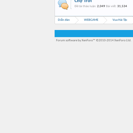
Chợ Trời
Đề tài thảo luận:
2,049
Bài viết:
31,534
Diễn đàn
WEBGAME
Vua Hải Tặc
Forum software by XenForo™
©2010-2014 XenForo Ltd.