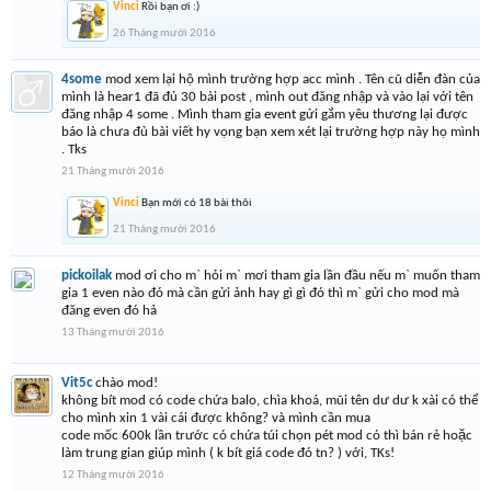
Vinci
Rồi bạn ơi :)
26 Tháng mười 2016
4some
mod xem lại hộ mình trường hợp acc mình . Tên cũ diễn đàn của
mình là hear1 đã đủ 30 bài post , mình out đăng nhập và vào lại với tên
đăng nhập 4 some . Mình tham gia event gửi gắm yêu thương lại được
báo là chưa đủ bài viết hy vọng bạn xem xét lại trường hợp này họ mình
. Tks
21 Tháng mười 2016
Vinci
Bạn mới có 18 bài thôi
21 Tháng mười 2016
pickoilak
mod ơi cho m` hỏi m` mơi tham gia lần đầu nếu m` muốn tham
gia 1 even nào đó mà cần gửi ảnh hay gì gì đó thì m` gửi cho mod mà
đăng even đó hả
13 Tháng mười 2016
Vit5c
chào mod!
không bít mod có code chứa balo, chìa khoá, mũi tên dư dư k xài có thể
cho mình xin 1 vài cái được không? và mình cần mua
code mốc 600k lần trước có chứa túi chọn pét mod có thì bán rẻ hoặc
làm trung gian giúp mình ( k bít giá code đó tn? ) với, TKs!
12 Tháng mười 2016