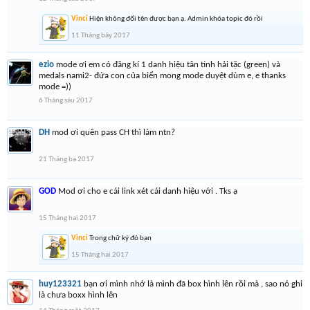
Vinci
Hiện không đổi tên được bạn ạ. Admin khóa topic đó rồi
11 Tháng bảy 2017
ezio
mode ơi em có đăng kí 1 danh hiệu tân tinh hải tặc (green) và
medals nami2- đứa con của biển mong mode duyệt dùm e, e thanks
mode =))
6 Tháng sáu 2017
DH
mod ơi quên pass CH thì làm ntn?
21 Tháng ba 2017
GOD
Mod ơi cho e cái link xét cái danh hiệu với . Tks ạ
15 Tháng hai 2017
Vinci
Trong chữ ký đó bạn
15 Tháng hai 2017
huy123321
bạn ơi mình nhớ là mình đã box hình lên rồi mà , sao nó ghi
là chưa boxx hình lên