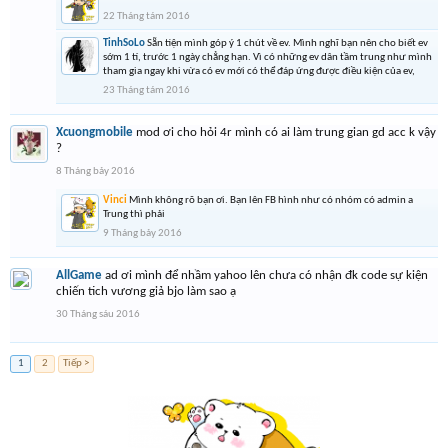
22 Tháng tám 2016
TinhSoLo
Sẵn tiện mình góp ý 1 chút về ev. Mình nghĩ bạn nên cho biết ev
sớm 1 tí, trước 1 ngày chẳng hạn. Vì có những ev dân tầm trung như mình
tham gia ngay khi vừa có ev mới có thể đáp ứng được điều kiện của ev,
23 Tháng tám 2016
Xcuongmobile
mod ơi cho hỏi 4r mình có ai làm trung gian gd acc k vậy
?
8 Tháng bảy 2016
Vinci
Mình không rõ bạn ơi. Bạn lên FB hình như có nhóm có admin a
Trung thì phải
9 Tháng bảy 2016
AllGame
ad ơi mình để nhầm yahoo lên chưa có nhận đk code sự kiện
chiến tich vương giả bjo làm sao ạ
30 Tháng sáu 2016
1
2
Tiếp >