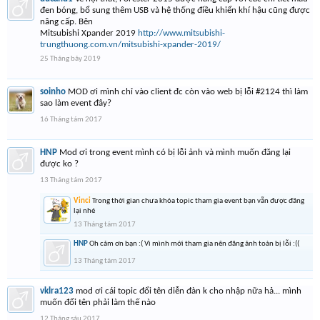
đen bóng, bổ sung thêm USB và hệ thống điều khiển khí hậu cũng được
nâng cấp. Bên
Mitsubishi Xpander 2019
http://www.mitsubishi-
trungthuong.com.vn/mitsubishi-xpander-2019/
25 Tháng bảy 2019
soinho
MOD ơi mình chỉ vào client đc còn vào web bị lỗi #2124 thì làm
sao làm event đây?
16 Tháng tám 2017
HNP
Mod ơi trong event mình có bị lỗi ảnh và mình muốn đăng lại
được ko ?
13 Tháng tám 2017
Vinci
Trong thời gian chưa khóa topic tham gia event bạn vẫn được đăng
lại nhé
13 Tháng tám 2017
HNP
Oh cảm ơn bạn :( Vì mình mới tham gia nên đăng ảnh toàn bị lỗi :((
13 Tháng tám 2017
vklra123
mod ơi cái topic đổi tên diễn đàn k cho nhập nữa hả... mình
muốn đổi tên phải làm thế nào
12 Tháng sáu 2017