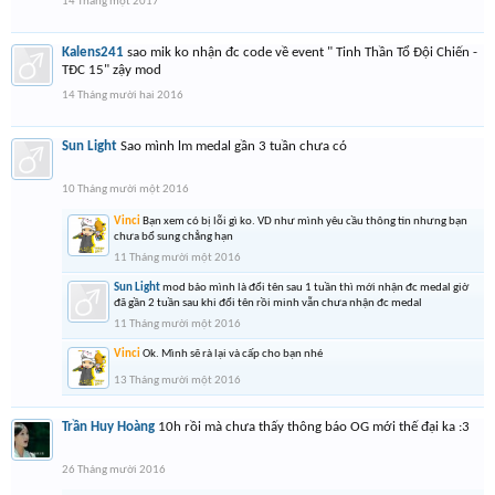
14 Tháng một 2017
Kalens241
sao mik ko nhận đc code về event " Tinh Thần Tổ Đội Chiến -
TĐC 15" zậy mod
14 Tháng mười hai 2016
Sun Light
Sao mình lm medal gần 3 tuần chưa có
10 Tháng mười một 2016
Vinci
Bạn xem có bị lỗi gì ko. VD như mình yêu cầu thông tin nhưng bạn
chưa bổ sung chẳng hạn
11 Tháng mười một 2016
Sun Light
mod bảo mình là đổi tên sau 1 tuần thì mới nhận đc medal giờ
đã gần 2 tuần sau khi đổi tên rồi minh vẫn chưa nhận đc medal
11 Tháng mười một 2016
Vinci
Ok. Mình sẽ rà lại và cấp cho bạn nhé
13 Tháng mười một 2016
Trần Huy Hoàng
10h rồi mà chưa thấy thông báo OG mới thế đại ka :3
26 Tháng mười 2016