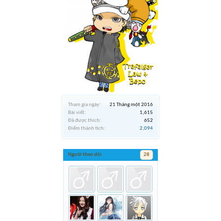
Tham gia ngày:
21 Tháng một 2016
Bài viết:
1,615
Đã được thích:
652
Điểm thành tích:
2,094
Người theo dõi
28