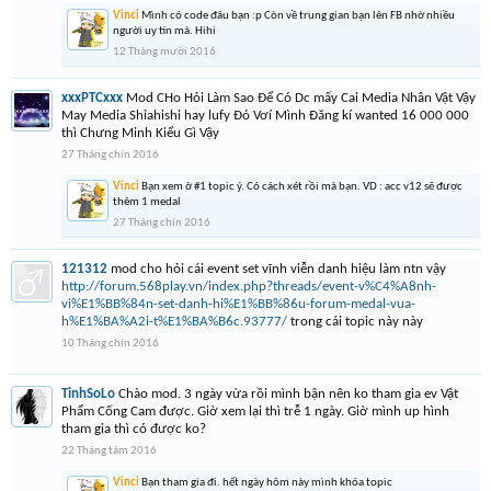
Vinci
Mình có code đâu bạn :p Còn về trung gian bạn lên FB nhờ nhiều
người uy tín mà. Hihi
12 Tháng mười 2016
xxxPTCxxx
Mod CHo Hỏi Làm Sao Để Có Dc mấy Cai Media Nhân Vật Vậy
May Media Shỉahishi hay lufy Đó Vơí Mình Đăng kí wanted 16 000 000
thì Chưng Minh Kiểu Gì Vậy
27 Tháng chín 2016
Vinci
Bạn xem ở #1 topic ý. Có cách xét rồi mà bạn. VD : acc v12 sẽ được
thêm 1 medal
27 Tháng chín 2016
121312
mod cho hỏi cái event set vĩnh viễn danh hiệu làm ntn vậy
http://forum.568play.vn/index.php?threads/event-v%C4%A8nh-
vi%E1%BB%84n-set-danh-hi%E1%BB%86u-forum-medal-vua-
h%E1%BA%A2i-t%E1%BA%B6c.93777/
trong cái topic này này
10 Tháng chín 2016
TinhSoLo
Chào mod. 3 ngày vừa rồi mình bận nên ko tham gia ev Vật
Phẩm Cống Cam được. Giờ xem lại thì trễ 1 ngày. Giờ mình up hình
tham gia thì có được ko?
22 Tháng tám 2016
Vinci
Bạn tham gia đi. hết ngày hôm này mình khóa topic