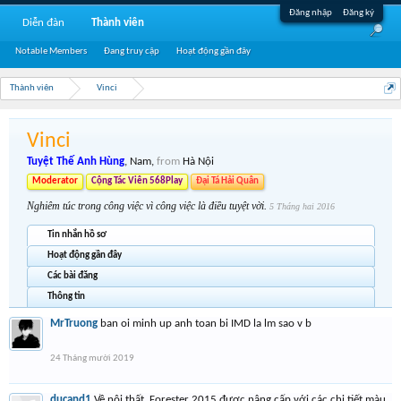
Đăng nhập
Đăng ký
Diễn đàn
Thành viên
Notable Members
Đang truy cập
Hoạt động gần đây
Thành viên
Vinci
Vinci
Tuyệt Thế Anh Hùng
, Nam,
from
Hà Nội
Moderator
Cộng Tác Viên 568Play
Đại Tá Hải Quân
Nghiêm túc trong công việc vì công việc là điều tuyệt vời.
5 Tháng hai 2016
Tin nhắn hồ sơ
Hoạt động gần đây
Các bài đăng
Thông tin
MrTruong
ban oi minh up anh toan bi IMD la lm sao v b
24 Tháng mười 2019
ducand1
Về nội thất, Forester 2015 được nâng cấp với các chi tiết màu