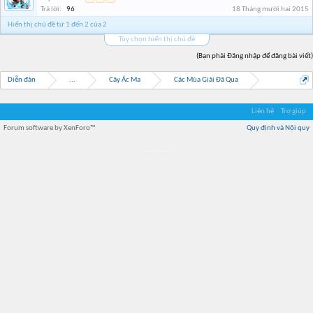
Trả lời:
96
18 Tháng mười hai 2015
Hiển thị chủ đề từ 1 đến 2 của 2
Tùy chọn hiển thị chủ đề
(Bạn phải Đăng nhập để đăng bài viết)
Diễn đàn
...
Cây Ác Ma
Các Mùa Giải Đã Qua
Liên hệ
Trợ giúp
Forum software by XenForo™
Quy định và Nội quy
Địa điểm món ngon
Địa điểm nhà hàng
Quán cafe kem
Trung tâm mua sắm