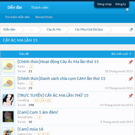
Đăng nhập
Đăng ký
Diễn đàn
Thành viên
Tìm kiếm diễn đàn
Recent Posts
Diễn đàn
...
Cây Ác Ma
Các Mùa Giải Đã Qua
CÂY ÁC MA LẦN 15
Tiêu đề
Bài viết cuối ↑
[Chính thức]Hoạt động Cây Ác Ma lần thứ 15
Raito
...
2
Trả lời:
21
28 Tháng mười 2015
[Chính thức]Danh sách chia cụm CAM lần thứ 15
Raito
...
2
Trả lời:
23
29 Tháng mười 2015
[TRỰC TUYẾN] CÂY ÁC MA LẦN THỨ 15
Lovefing
...
13
14
15
Trả lời:
298
24 Tháng mười hai 2015
[Cam] Cụm 1 ảm đảm!
YumyKiddy
...
2
Trả lời:
35
4 Tháng mười một 2015
[Cam] mùa 16
Capoccino
...
3
4
5