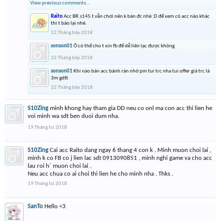
View previous comments...
Raito
Acc BR.s145 t vẫn chơi nên k bán đc nhé :D để xem có acc nào khác
thì t báo lại nhé.
22 Tháng bảy 2018
sonson01
Ô có thể cho t xin fb để dễ liên lạc được không
22 Tháng bảy 2018
sonson01
Khi nào bán acc bánh rán nhớ pm tui trc nha tui offer giá trc là
3m gdtt
22 Tháng bảy 2018
S10Zing
minh khong hay tham gia DD neu co onl ma con acc thi lien he
voi minh wa sdt ben duoi dum nha.
19 Tháng tư 2018
S10Zing
Cai acc Raito dang ngay 6 thang 4 con k . Minh muon choi lai ,
minh k co FB co j lien lac sdt 0913090851 , minh nghi game va cho acc
lau roi h` muon choi lai .
Neu acc chua co ai choi thi lien he cho minh nha . Thks .
19 Tháng tư 2018
SanTo
Hello <3