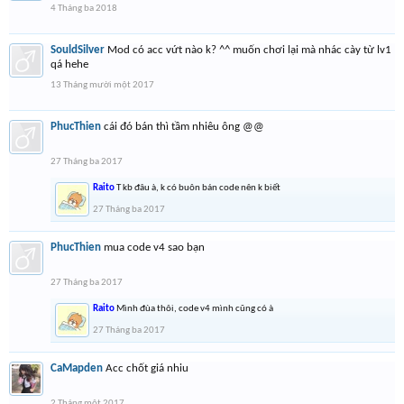
4 Tháng ba 2018
SouldSilver
Mod có acc vứt nào k? ^^ muốn chơi lại mà nhác cày từ lv1
qá hehe
13 Tháng mười một 2017
PhucThien
cái đó bán thì tầm nhiêu ông @@
27 Tháng ba 2017
Raito
T kb đâu à, k có buôn bán code nên k biết
27 Tháng ba 2017
PhucThien
mua code v4 sao bạn
27 Tháng ba 2017
Raito
Mình đùa thôi, code v4 mình cũng có à
27 Tháng ba 2017
CaMapden
Acc chốt giá nhiu
2 Tháng một 2017