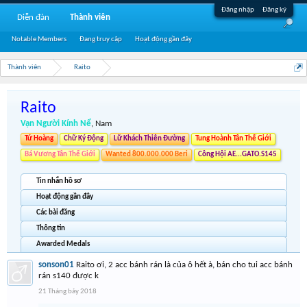
Đăng nhập
Đăng ký
Diễn đàn
Thành viên
Notable Members
Đang truy cập
Hoạt động gần đây
Thành viên
Raito
Raito
Vạn Người Kính Nể
, Nam
Tứ Hoàng
Chữ Ký Động
Lữ Khách Thiên Đường
Tung Hoành Tân Thế Giới
Bá Vương Tân Thế Giới
Wanted 800.000.000 Beri
Công Hội AE...GATO.S145
Tin nhắn hồ sơ
Hoạt động gần đây
Các bài đăng
Thông tin
Awarded Medals
sonson01
Raito ơi, 2 acc bánh rán là của ô hết à, bán cho tui acc bánh
rán s140 được k
21 Tháng bảy 2018