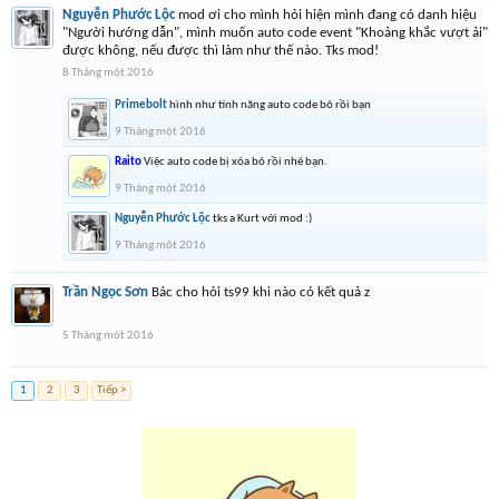
Nguyễn Phước Lộc
mod ơi cho mình hỏi hiện mình đang có danh hiệu
"Người hướng dẫn", mình muốn auto code event "Khoảng khắc vượt ải"
được không, nếu được thì làm như thế nào. Tks mod!
8 Tháng một 2016
Primebolt
hình như tính năng auto code bỏ rồi bạn
9 Tháng một 2016
Raito
Việc auto code bị xóa bỏ rồi nhé bạn.
9 Tháng một 2016
Nguyễn Phước Lộc
tks a Kurt với mod :)
9 Tháng một 2016
Trần Ngọc Sơn
Bác cho hỏi ts99 khi nào có kết quả z
5 Tháng một 2016
1
2
3
Tiếp >