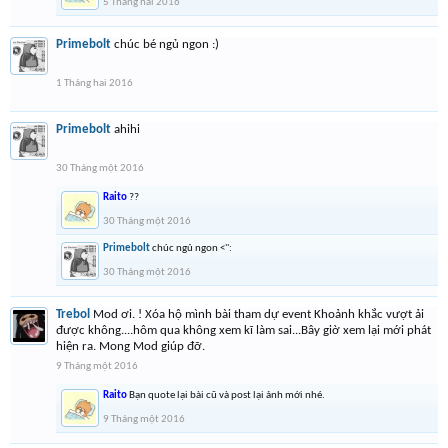
5 Tháng hai 2016
Primebolt
chúc bé ngủ ngon :)
1 Tháng hai 2016
Primebolt
ahihi
30 Tháng một 2016
Raito
??
30 Tháng một 2016
Primebolt
chúc ngủ ngon <'':
30 Tháng một 2016
Trebol
Mod ơi. ! Xóa hộ mình bài tham dự event Khoảnh khắc vượt ải
được không....hôm qua không xem kĩ làm sai...Bây giờ xem lại mới phát
hiện ra. Mong Mod giúp đỡ.
9 Tháng một 2016
Raito
Bạn quote lại bài cũ và post lại ảnh mới nhé.
9 Tháng một 2016