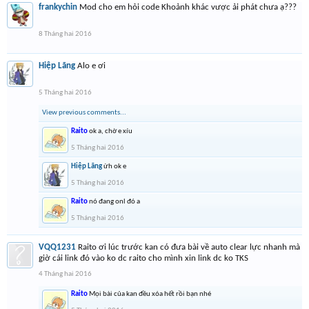
frankychin
Mod cho em hỏi code Khoảnh khác vược ải phát chưa ạ???
8 Tháng hai 2016
Hiệp Lãng
Alo e ơi
5 Tháng hai 2016
View previous comments...
Raito
ok a, chờ e xíu
5 Tháng hai 2016
Hiệp Lãng
ừh ok e
5 Tháng hai 2016
Raito
nó đang onl đó a
5 Tháng hai 2016
VQQ1231
Raito ơi lúc trước kan có đưa bài về auto clear lực nhanh mà
giờ cái link đó vào ko dc raito cho mình xin link dc ko TKS
4 Tháng hai 2016
Raito
Mọi bài của kan đều xóa hết rồi bạn nhé