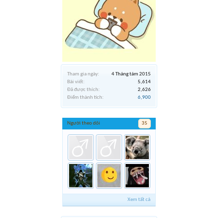
Tham gia ngày:
4 Tháng tám 2015
Bài viết:
5,614
Đã được thích:
2,626
Điểm thành tích:
6,900
Người theo dõi
35
Xem tất cả