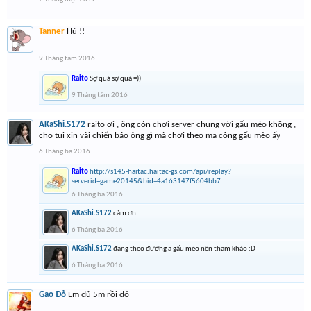
Tanner
Hù !!
9 Tháng tám 2016
Raito
Sợ quá sợ quá =))
9 Tháng tám 2016
AKaShi.S172
raito ơi , ông còn chơi server chung với gấu mèo không ,
cho tui xin vài chiến báo ông gì mà chơi theo ma công gấu mèo ấy
6 Tháng ba 2016
Raito
http://s145-haitac.haitac-gs.com/api/replay?
serverid=game20145&bid=4a163147f5604bb7
6 Tháng ba 2016
AKaShi.S172
cảm ơn
6 Tháng ba 2016
AKaShi.S172
đang theo đường a gấu mèo nên tham khảo :D
6 Tháng ba 2016
Gao Đỏ
Em đủ 5m rồi đó