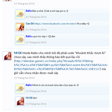
21 Tháng hai 2016
Raito
Bán a nhé :)) lát a onl lap pm e :))
21 Tháng hai 2016
Gao Đỏ
https://www.facebook.com/mr.kenct
Fb e đây =))
21 Tháng hai 2016
Raito
a pm từ nãy r =))) đm
21 Tháng hai 2016
MrGK
Mode Raito cho mình hỏi đã phát code "Khoảnh Khắc Vượt Ải"
chưa vậy, sao mình thấy thông báo kết quả lâu rồi
(
http://diendan.game1.vn/index.php?threads/th%C3%B4ng-
b%C3%A1o-k%E1%BA%BFt-qu%E1%BA%A3-event-kho%E1%BA%A3nh-
kh%E1%BA%AFc-v%C6%B0%E1%BB%A3t-%E1%BA%A2i.108152/
) mà
giờ vẫn chưa nhận được mail vậy
15 Tháng hai 2016
Raito
Mình k còn là mod nữa nên chịu bạn ơi :D
15 Tháng hai 2016
MrGK
tks!
15 Tháng hai 2016