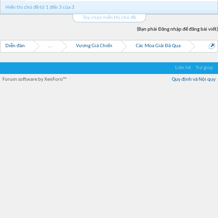
Hiển thị chủ đề từ 1 đến 3 của 3
Tùy chọn hiển thị chủ đề
(Bạn phải Đăng nhập để đăng bài viết)
Diễn đàn
...
Vương Giả Chiến
Các Mùa Giải Đã Qua
Liên hệ
Trợ giúp
Forum software by XenForo™
Quy định và Nội quy
Địa điểm món ngon
Địa điểm nhà hàng
Quán cafe kem
Trung tâm mua sắm