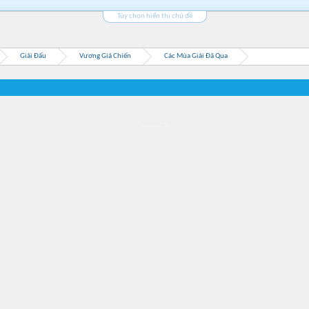
Tùy chọn hiển thị chủ đề
Giải Đấu
Vương Giả Chiến
Các Mùa Giải Đã Qua
Địa điểm món ngon
Địa điểm nhà hàng
Quán cafe kem
Trung tâm mua sắm