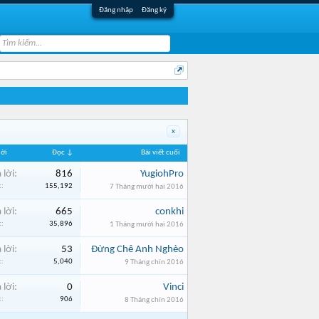
Đăng nhập
Đăng ký
x
lời
Đọc ↓
Bài viết cuối
 lời:
816
YugiohPro
:
155,192
7 Tháng mười hai 2016
 lời:
665
conkhi
:
35,896
1 Tháng mười hai 2016
 lời:
53
Đừng Chê Anh Nghèo
:
5,040
9 Tháng chín 2016
 lời:
0
Vinci
:
906
8 Tháng chín 2016