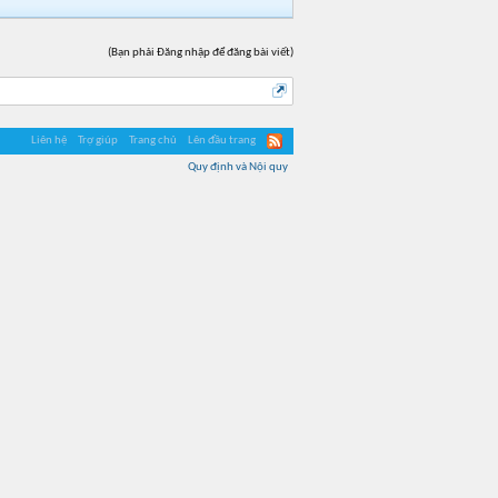
(Bạn phải Đăng nhập để đăng bài viết)
Liên hệ
Trợ giúp
Trang chủ
Lên đầu trang
Quy định và Nội quy