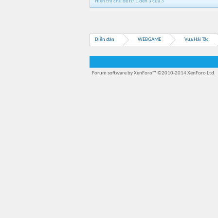
Hiển thị chủ đề từ 1 đến 3 của 3
Diễn đàn
WEBGAME
Vua Hải Tặc
Forum software by XenForo™
©2010-2014 XenForo Ltd.