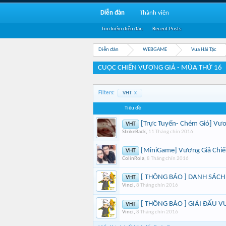
Diễn đàn
Thành viên
Tìm kiếm diễn đàn
Recent Posts
Diễn đàn
WEBGAME
Vua Hải Tặc
CUỘC CHIẾN VƯƠNG GIẢ - MÙA THỨ 16
Filters:
VHT
x
Tiêu đề
[Trực Tuyến- Chém Gió] Vươ
VHT
StrikeBack
,
11 Tháng chín 2016
[MiniGame] Vương Giả Chiến
VHT
ColinRola
,
8 Tháng chín 2016
[ THÔNG BÁO ] DANH SÁCH
VHT
Vinci
,
8 Tháng chín 2016
[ THÔNG BÁO ] GIẢI ĐẤU V
VHT
Vinci
,
8 Tháng chín 2016