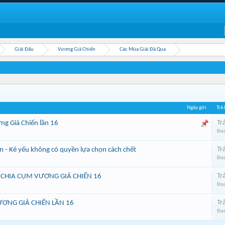
Giải Đấu
Vương Giả Chiến
Các Mùa Giải Đã Qua
Ngày gửi
Trả 
Trả
ng Giả Chiến lần 16
Đọc
Trả
 - Kẻ yếu không có quyền lựa chọn cách chết
Đọc
Trả
 CHIA CỤM VƯƠNG GIẢ CHIẾN 16
Đọc
Trả
ƯƠNG GIẢ CHIẾN LẦN 16
Đọc