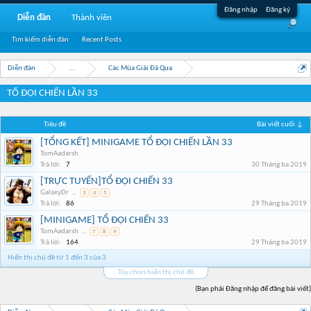
Đăng nhập
Đăng ký
Diễn đàn
Thành viên
Tìm kiếm diễn đàn
Recent Posts
Diễn đàn
...
Các Mùa Giải Đã Qua
TỔ ĐỘI CHIẾN LẦN 33
Tiêu đề
Bài viết cuối ↓
[TỔNG KẾT] MINIGAME TỔ ĐỘI CHIẾN LẦN 33
TomAadarsh
Trả lời:
7
30 Tháng ba 2019
[TRỰC TUYẾN]TỔ ĐỘI CHIẾN 33
GalaxyDr
...
3
4
5
Trả lời:
86
29 Tháng ba 2019
[MINIGAME] TỔ ĐỘI CHIẾN 33
TomAadarsh
...
7
8
9
Trả lời:
164
29 Tháng ba 2019
Hiển thị chủ đề từ 1 đến 3 của 3
Tùy chọn hiển thị chủ đề
(Bạn phải Đăng nhập để đăng bài viết)