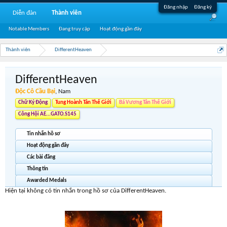
Đăng nhập
Đăng ký
Diễn đàn
Thành viên
Notable Members
Đang truy cập
Hoạt động gần đây
Thành viên
DifferentHeaven
DifferentHeaven
Độc Cô Cầu Bại
, Nam
Chữ Ký Động
Tung Hoành Tân Thế Giới
Bá Vương Tân Thế Giới
Công Hội AE...GATO.S145
Tin nhắn hồ sơ
Hoạt động gần đây
Các bài đăng
Thông tin
Awarded Medals
Hiện tại không có tin nhắn trong hồ sơ của DifferentHeaven.