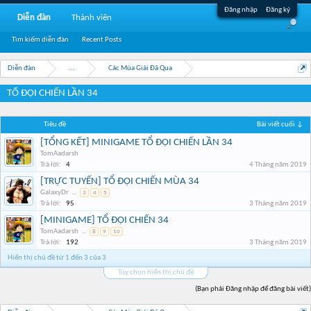
Đăng nhập
Đăng ký
Diễn đàn
Thành viên
Tìm kiếm diễn đàn
Recent Posts
Diễn đàn
...
Các Mùa Giải Đã Qua
TỔ ĐỘI CHIẾN LẦN 34
Tiêu đề
Bài viết cuối ↓
[TỔNG KẾT] MINIGAME TỔ ĐỘI CHIẾN LẦN 34
TomAadarsh
Trả lời:
4
4 Tháng năm 2019
[TRỰC TUYẾN] TỔ ĐỘI CHIẾN MÙA 34
GalaxyDr
...
3
4
5
Trả lời:
95
3 Tháng năm 2019
[MINIGAME] TỔ ĐỘI CHIẾN 34
TomAadarsh
...
8
9
10
Trả lời:
192
3 Tháng năm 2019
Hiển thị chủ đề từ 1 đến 3 của 3
Tùy chọn hiển thị chủ đề
(Bạn phải Đăng nhập để đăng bài viết)